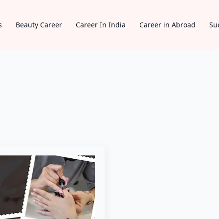
s
Beauty Career
Career In India
Career in Abroad
Su