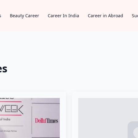
s
Beauty Career
Career In India
Career in Abroad
Su
es