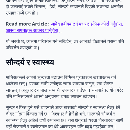
सौन्दर्य
शब्द सुनेपछि मानिसहरूको अनुहारमा चमक आउँछ। यो यस्तो शब्द
हो जसलाई सबैले चिन्छन्। हेर्दा, सौन्दर्य भगवानले दिएको सबैभन्दा अनमोल
उपहार मध्ये एक हो।
Read more Article :
जावेद हबीबबाट हेयर स्टाइलिङ कोर्स गर्नुहोस्,
आफ्ना सपनाहरू साकार पार्नुहोस्।
यो जस्तो छ, त्यसमा परिवर्तन गर्न सकिदैन, तर आजको विज्ञानले यसमा पनि
परिवर्तन ल्याएको छ।
सौन्दर्य र स्वास्थ्य
मानिसहरूले आफ्नो सुन्दरता बढाउन विभिन्न प्रकारका उपचारहरू गर्न
थालेका छन्। यसका लागि उनीहरू समय-समयमा सलुन, स्पा सेन्टर
जान्छन् र अनुहार र कपाल सम्बन्धी उपचार गराउँछन्। यसबाहेक, योग गरेर
पनि मानिसहरूले आफ्नो अनुहारमा चमक ल्याउन खोज्छन्।
सुन्दर र फिट हुने यसै चाहनाले आज भारतको सौन्दर्य र स्वास्थ्य क्षेत्र धेरै
तीव्र गतिमा विकास गर्दै छ। विश्वभर नै हेर्ने हो भने, भारतको सौन्दर्य र
स्वास्थ्य क्षेत्र अहिले दशौं स्थानमा छ। यस क्षेत्रको यस्तो विस्तारका साथै
यहाँ रोजगारी र स्वरोजगार का धेरै अवसरहरू पनि बढ्दै गइरहेका छन्।