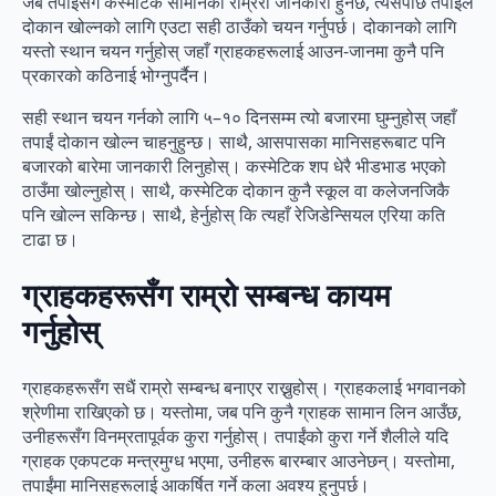
जब तपाईंसँग कस्मेटिक सामानको राम्ररी जानकारी हुनेछ, त्यसपछि तपाईंले
दोकान खोल्नको लागि एउटा सही ठाउँको चयन गर्नुपर्छ। दोकानको लागि
यस्तो स्थान चयन गर्नुहोस् जहाँ ग्राहकहरूलाई आउन-जानमा कुनै पनि
प्रकारको कठिनाई भोग्नुपर्दैन।
सही स्थान चयन गर्नको लागि ५–१० दिनसम्म त्यो बजारमा घुम्नुहोस् जहाँ
तपाईं दोकान खोल्न चाहनुहुन्छ। साथै, आसपासका मानिसहरूबाट पनि
बजारको बारेमा जानकारी लिनुहोस्। कस्मेटिक शप धेरै भीडभाड भएको
ठाउँमा खोल्नुहोस्। साथै, कस्मेटिक दोकान कुनै स्कूल वा कलेजनजिकै
पनि खोल्न सकिन्छ। साथै, हेर्नुहोस् कि त्यहाँ रेजिडेन्सियल एरिया कति
टाढा छ।
ग्राहकहरूसँग राम्रो सम्बन्ध कायम
गर्नुहोस्
ग्राहकहरूसँग सधैं राम्रो सम्बन्ध बनाएर राख्नुहोस्। ग्राहकलाई भगवानको
श्रेणीमा राखिएको छ। यस्तोमा, जब पनि कुनै ग्राहक सामान लिन आउँछ,
उनीहरूसँग विनम्रतापूर्वक कुरा गर्नुहोस्। तपाईंको कुरा गर्ने शैलीले यदि
ग्राहक एकपटक मन्त्रमुग्ध भएमा, उनीहरू बारम्बार आउनेछन्। यस्तोमा,
तपाईंमा मानिसहरूलाई आकर्षित गर्ने कला अवश्य हुनुपर्छ।