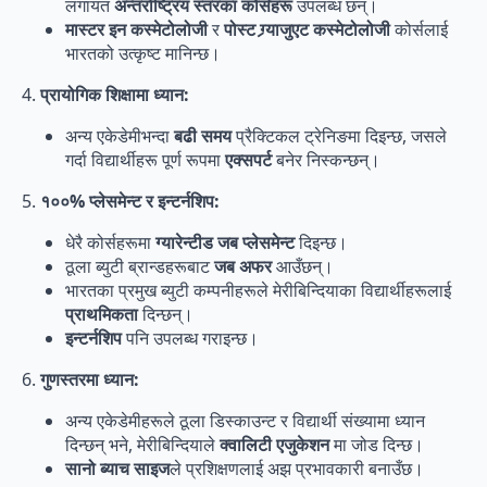
लगायत
अन्तर्राष्ट्रिय स्तरका कोर्सहरू
उपलब्ध छन्।
मास्टर इन कस्मेटोलोजी
र
पोस्ट ग्र्याजुएट कस्मेटोलोजी
कोर्सलाई
भारतको उत्कृष्ट मानिन्छ।
4.
प्रायोगिक शिक्षामा ध्यान:
अन्य एकेडेमीभन्दा
बढी समय
प्रैक्टिकल ट्रेनिङमा दिइन्छ, जसले
गर्दा विद्यार्थीहरू पूर्ण रूपमा
एक्सपर्ट
बनेर निस्कन्छन्।
5.
१००% प्लेसमेन्ट र इन्टर्नशिप:
धेरै कोर्सहरूमा
ग्यारेन्टीड जब प्लेसमेन्ट
दिइन्छ।
ठूला ब्युटी ब्रान्डहरूबाट
जब अफर
आउँछन्।
भारतका प्रमुख ब्युटी कम्पनीहरूले मेरीबिन्दियाका विद्यार्थीहरूलाई
प्राथमिकता
दिन्छन्।
इन्टर्नशिप
पनि उपलब्ध गराइन्छ।
6.
गुणस्तरमा ध्यान:
अन्य एकेडेमीहरूले ठूला डिस्काउन्ट र विद्यार्थी संख्यामा ध्यान
दिन्छन् भने, मेरीबिन्दियाले
क्वालिटी एजुकेशन
मा जोड दिन्छ।
सानो ब्याच साइज
ले प्रशिक्षणलाई अझ प्रभावकारी बनाउँछ।