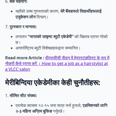
6.
बैंक सहयोग:
यहाँको उच्च गुणस्तरको कारण,
धेरै बैंकहरूले विद्यार्थीहरूलाई
एजुकेशन लोन
दिन्छन्।
7.
पुरस्कार र मान्यता:
लगातार
“भारतको उत्कृष्ट ब्युटी एकेडेमी”
को खिताब प्राप्त गरेको
छ।
अन्तर्राष्ट्रिय ब्युटी विशेषज्ञहरूद्वारा सम्मानित।
Read more Article :
वीएलसीसी सैलून में हेयरस्टाइलिस्ट के रूप में
नौकरी कैसे प्राप्त करें । How to get a job as a hairstylist at
a VLCC salon
मेरीबिन्दिया एकेडेमीका केही चुनौतीहरू:
1.
सीमित सीट संख्या:
प्रत्येक ब्याचमा १२-१५ जना मात्र भर्ना हुनाले,
एडमिशनको लागि
२-३ महिना अग्रिम बुकिङ
गर्नुपर्छ।