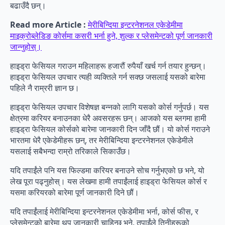
बढाउँदै छन्।
Read more Article :
मेरीबिन्दिया इन्टरनेशनल एकेडेमीमा
माइक्रोब्लेडिङ कोर्समा कसरी भर्ना हुने, शुल्क र प्लेसमेन्टको पूर्ण जानकारी
जान्नुहोस्।
हाइड्रा फेसियल गराउन महिलाहरू हजारौं रुपैयाँ खर्च गर्न तयार हुन्छन्।
हाइड्रा फेसियल उपचार त्यही व्यक्तिले गर्न सक्छ जसलाई यसको बारेमा
पहिले नै राम्ररी ज्ञान छ।
हाइड्रा फेसियल उपचार विशेषज्ञ बन्नको लागि यसको कोर्स गर्नुपर्छ। यस
क्षेत्रमा करियर बनाउनका धेरै अवसरहरू छन्। आजको यस ब्लगमा हामी
हाइड्रा फेसियल कोर्सको बारेमा जानकारी दिन जाँदै छौं। यो कोर्स गराउने
भारतमा धेरै एकेडेमीहरू छन्, तर मेरीबिन्दिया इन्टरनेशनल एकेडेमीले
यसलाई सबैभन्दा राम्रो तरिकाले सिकाउँछ।
यदि तपाईंले पनि यस फिल्डमा करियर बनाउने सोच गर्नुभएको छ भने, यो
लेख पूरा पढ्नुहोस्। यस लेखमा हामी तपाईंलाई हाइड्रा फेसियल कोर्स र
यसमा करियरको बारेमा पूर्ण जानकारी दिने छौं।
यदि तपाईंलाई मेरीबिन्दिया इन्टरनेशनल एकेडेमीमा भर्ना, कोर्स फीस, र
प्लेसमेन्टको बारेमा थप जानकारी चाहिन्छ भने, तपाईंले तिनीहरूको