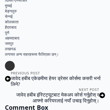
दिल्ली-एनसीआर
मुम्बई
बेङ्गलुरु
चेन्नई
कोलकाता
हैदराबाद
पुणे
अहमदाबाद
जयपुर
लखनऊ
लगायत अन्य सहरहरूमा फैलिएका छन्।
PREVIOUS POST
जावेद हबीब एकेडमीमा हेयर ड्रेसर कोर्समा कसरी भर्ना
लिने?
NEXT POST
जावेद हबीब इंस्टिट्यूटबाट मेकअप कोर्स गर्नुहोस् र
आफ्नो करियरलाई नयाँ उचाइ दिनुहोस्।
Comment Box