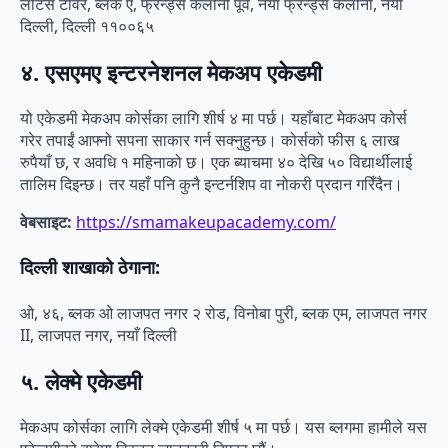
लोटस टावर, ब्लक ए, फ्रेन्ड्स कलोनी पूर्व, नयाँ फ्रेन्ड्स कलोनी, नयाँ
दिल्ली, दिल्ली ११००६५
४. एसएमए इन्टरनेशनल मेकअप एकेडमी
यो एकेडमी मेकअप कोर्सका लागि शीर्ष ४ मा पर्छ। यहाँबाट मेकअप कोर्स
गरेर तपाईं आफ्नो सपना साकार गर्न सक्नुहुन्छ। कोर्सको फीस ६ लाख
रुपैयाँ छ, र अवधि १ महिनाको छ। एक ब्याचमा ४० देखि ५० विद्यार्थीलाई
तालिम दिइन्छ। तर यहाँ पनि कुनै इन्टर्नशिप वा नोकरी प्रदान गरिँदैन।
वेबसाइट:
https://smamakeupacademy.com/
दिल्ली शाखाको ठेगाना:
ओ, ४६, ब्लक ओ लाजपत नगर २ रोड, विनोबा पुरी, ब्लक एम, लाजपत नगर
II, लाजपत नगर, नयाँ दिल्ली
५. लेक्मे एकेडमी
मेकअप कोर्सका लागि लेक्मे एकेडमी शीर्ष ५ मा पर्छ। यस ब्लगमा हामीले यस