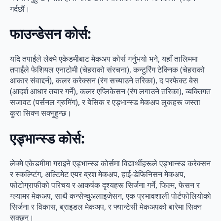
गर्दछौं।
फाउन्डेसन कोर्स:
यदि तपाईंले लेक्मे एकेडमीबाट मेकअप कोर्स गर्नुभयो भने, यहाँ तालिममा
तपाईंले फेशियल एनाटोमी (चेहराको संरचना), कन्टुरिंग टेक्निक (चेहराको
आकार संवाद्दर्न), कलर करेक्सन (रंग सच्याउने तरिका), द परफेक्ट बेस
(आदर्श आधार तयार गर्ने), कलर एप्लिकेसन (रंग लगाउने तरिका), व्यक्तिगत
सजावट (पर्सनल ग्रुमिंग), र बेसिक र एड्भान्स्ड मेकअप लुकहरू जस्ता
कुरा सिक्न सक्नुहुन्छ।
एड्भान्स्ड कोर्स:
लेक्मे एकेडमीमा गराइने एड्भान्स्ड कोर्समा विद्यार्थीहरूले एड्भान्स्ड करेक्सन
र स्कल्प्टिंग, अल्टिमेट एयर ब्रश मेकअप, हाई-डेफिनिसन मेकअप,
फोटोग्राफीको परिचय र आकर्षक दृश्यहरू सिर्जना गर्ने, फिल्म, फेसन र
ग्ल्यामर मेकअप, साथै कन्सेप्चुअलाइजेसन, एक प्रभावशाली पोर्टफोलियोको
सिर्जना र विकास, ब्राइडल मेकअप, र फ्यान्टेसी मेकअपको बारेमा सिक्न
सक्छन्।