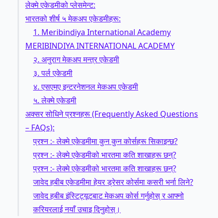
लेक्मे एकेडमीको प्लेसमेन्ट:
भारतको शीर्ष ५ मेकअप एकेडमीहरू:
1. Meribindiya International Academy
MERIBINDIYA INTERNATIONAL ACADEMY
२. अनुराग मेकअप मन्त्र एकेडमी
३. पर्ल एकेडमी
४. एसएमए इन्टरनेशनल मेकअप एकेडमी
५. लेक्मे एकेडमी
अक्सर सोधिने प्रश्नहरू (Frequently Asked Questions
– FAQs):
प्रश्न :- लेक्मे एकेडमीमा कुन कुन कोर्सहरू सिकाइन्छ?
प्रश्न :- लेक्मे एकेडमीको भारतमा कति शाखाहरू छन्?
प्रश्न :- लेक्मे एकेडमीको भारतमा कति शाखाहरू छन्?
जावेद हबीब एकेडमीमा हेयर ड्रेसर कोर्समा कसरी भर्ना लिने?
जावेद हबीब इंस्टिट्यूटबाट मेकअप कोर्स गर्नुहोस् र आफ्नो
करियरलाई नयाँ उचाइ दिनुहोस्।