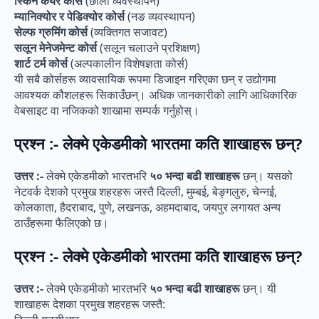
स्किन केयर कोर्स
(छाला व्यवस्थापन)
म्यानिक्योर र पेडिक्योर कोर्स
(नङ व्यवस्थापन)
सेल्फ ग्रुमिंग कोर्स
(व्यक्तिगत सजावट)
सलून मेनेजमेन्ट कोर्स
(सलून चलाउने प्रशिक्षण)
शार्ट टर्म कोर्स
(अल्पकालीन विशेषज्ञता कोर्स)
यी सबै कोर्सहरू व्यावसायिक रूपमा डिजाइन गरिएका छन् र उद्योगमा
आवश्यक कौशलहरू सिकाउँछन्। अधिक जानकारीको लागि आधिकारिक
वेबसाइट वा नजिकको शाखामा सम्पर्क गर्नुहोस्।
प्रश्न :- लेक्मे एकेडमीको भारतमा कति शाखाहरू छन्?
उत्तर :-
लेक्मे एकेडमीको भारतभरि
५० भन्दा बढी शाखाहरू
छन्। यसको
नेटवर्क देशको प्रमुख शहरहरू जस्तै दिल्ली, मुम्बई, बेङ्गलुरु, चेन्नई,
कोलकाता, हैदराबाद, पुणे, लखनऊ, अहमदाबाद, जयपुर लगायत अन्य
ठाउँहरूमा फैलिएको छ।
प्रश्न :- लेक्मे एकेडमीको भारतमा कति शाखाहरू छन्?
उत्तर :-
लेक्मे एकेडमीको भारतभरि
५० भन्दा बढी शाखाहरू
छन्। यी
शाखाहरू देशका प्रमुख शहरहरू जस्तै: