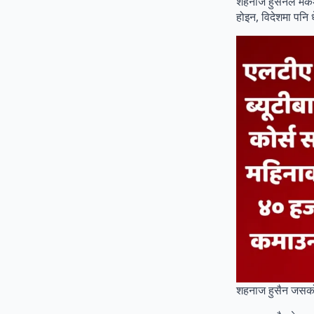
शहनाज हुसैनले मे
होइन, विदेशमा पनि धे
शहनाज हुसैन जसको न