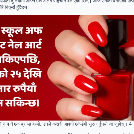
कअपको दुनियामा आफ्नै एक अलग पहिचान बनाएकी छिन्। आज उनको बनाएका उत्पा
रै बिक्री हुँदैछन्।
ाम नै एक ब्रान्ड बन्यो, उनले कसरी आफ्नो एकेडेमी सुरु गर्नुभयो जान्नुहोस्। 4