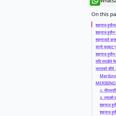
Whatsa
On this p
शहनाज हुसैनल
शहनाज हुसैन 
शहनाजले कसरी
सानो घरबाट ग
शहनाज हुसैन
यदि तपाईंले म
भारतको शीर्ष ३
Meribin
MERIBIND
२. भीएलसीसी
३. ल्याक्मे 
शहनाज हुसै
शहनाज हुसै