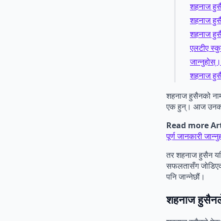
शहनाज हुसैन
शहनाज हुसैन
शहनाज हुसै
एलटीए स्कुल
जान्नुहोस्।
शहनाज हुस
शहनाज हुसैनको नाम 
एक हुन्। आज उनको 
Read more Art
पूर्ण जानकारी जान्न
तर शहनाज हुसैन यत
सफलतासँग जोडिएका क
पनि जान्नेछौं।
शहनाज हुसैनले