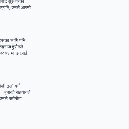
बाट सुरु गरेकी
 भएपनि, उनले आफ्नो
नहरूका लागि पनि
 शहनाज हुसैनले
् २००६ मा उनलाई
ी ठूलो गर्ने
िए। बुबाको सहयोगले
उनले जर्मनीमा