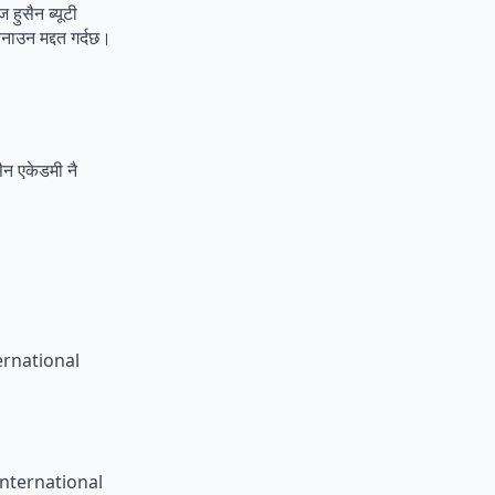
 हुसैन ब्यूटी
बनाउन मद्दत गर्दछ।
सैन एकेडमी नै
International
ya International