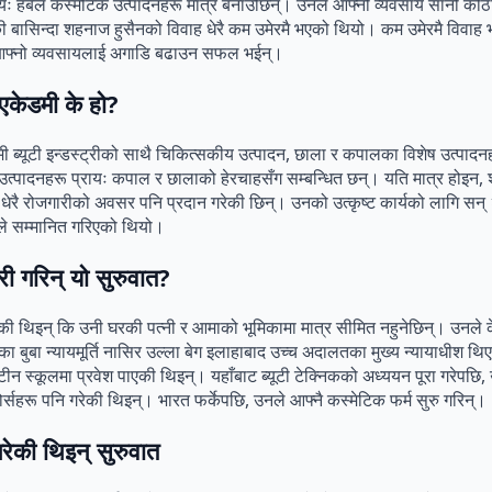
यः हर्बल कस्मेटिक उत्पादनहरू मात्र बनाउँछिन्। उनले आफ्नो व्यवसाय सानो कोठा
ी बासिन्दा शहनाज हुसैनको विवाह धेरै कम उमेरमै भएको थियो। कम उमेरमै विवाह
 र आफ्नो व्यवसायलाई अगाडि बढाउन सफल भईन्।
एकेडमी के हो?
 ब्यूटी इन्डस्ट्रीको साथै चिकित्सकीय उत्पादन, छाला र कपालका विशेष उत्पाद
उत्पादनहरू प्रायः कपाल र छालाको हेरचाहसँग सम्बन्धित छन्। यति मात्र होइन,
धेरै रोजगारीको अवसर पनि प्रदान गरेकी छिन्। उनको उत्कृष्ट कार्यको लागि सन
रले सम्मानित गरिएको थियो।
 गरिन् यो सुरुवात?
की थिइन् कि उनी घरकी पत्नी र आमाको भूमिकामा मात्र सीमित नहुनेछिन्। उनले केह
 बुबा न्यायमूर्ति नासिर उल्ला बेग इलाहाबाद उच्च अदालतका मुख्य न्यायाधीश थ
टीन स्कूलमा प्रवेश पाएकी थिइन्। यहाँबाट ब्यूटी टेक्निकको अध्ययन पूरा गरेपछि, 
ोर्सहरू पनि गरेकी थिइन्। भारत फर्केपछि, उनले आफ्नै कस्मेटिक फर्म सुरु गरिन्।
ेकी थिइन् सुरुवात