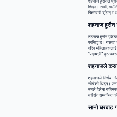
शहनाज हुसैनले प्रा
थिइन्। साथै, गाउँक
जिम्मेवारी बुझिन्
शहनाज हुसैन 
शहनाज हुसैन एकेडमी
प्रसिद्ध छ। यसका 
गरिब महिलाहरूलाई 
“पद्मश्री” पुरस्का
शहनाजले कसरी
शहनाजले निर्णय गरे
सोचेकी थिइन्। उनका
उनले हेलेना रुबिनस्
यसैसँग सम्बन्धित क
सानो घरबाट गर