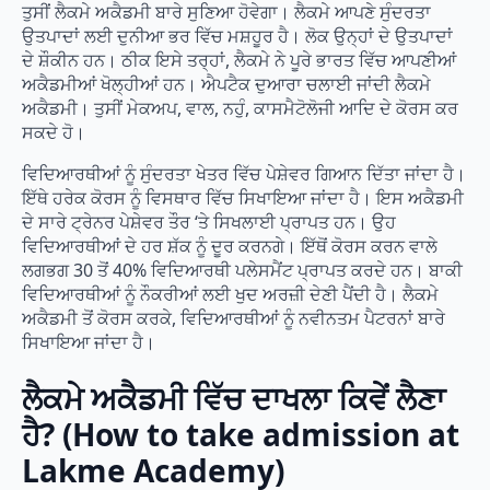
ਤੁਸੀਂ ਲੈਕਮੇ ਅਕੈਡਮੀ ਬਾਰੇ ਸੁਣਿਆ ਹੋਵੇਗਾ। ਲੈਕਮੇ ਆਪਣੇ ਸੁੰਦਰਤਾ
ਉਤਪਾਦਾਂ ਲਈ ਦੁਨੀਆ ਭਰ ਵਿੱਚ ਮਸ਼ਹੂਰ ਹੈ। ਲੋਕ ਉਨ੍ਹਾਂ ਦੇ ਉਤਪਾਦਾਂ
ਦੇ ਸ਼ੌਕੀਨ ਹਨ। ਠੀਕ ਇਸੇ ਤਰ੍ਹਾਂ, ਲੈਕਮੇ ਨੇ ਪੂਰੇ ਭਾਰਤ ਵਿੱਚ ਆਪਣੀਆਂ
ਅਕੈਡਮੀਆਂ ਖੋਲ੍ਹੀਆਂ ਹਨ। ਐਪਟੈਕ ਦੁਆਰਾ ਚਲਾਈ ਜਾਂਦੀ ਲੈਕਮੇ
ਅਕੈਡਮੀ। ਤੁਸੀਂ ਮੇਕਅਪ, ਵਾਲ, ਨਹੁੰ, ਕਾਸਮੈਟੋਲੋਜੀ ਆਦਿ ਦੇ ਕੋਰਸ ਕਰ
ਸਕਦੇ ਹੋ।
ਵਿਦਿਆਰਥੀਆਂ ਨੂੰ ਸੁੰਦਰਤਾ ਖੇਤਰ ਵਿੱਚ ਪੇਸ਼ੇਵਰ ਗਿਆਨ ਦਿੱਤਾ ਜਾਂਦਾ ਹੈ।
ਇੱਥੇ ਹਰੇਕ ਕੋਰਸ ਨੂੰ ਵਿਸਥਾਰ ਵਿੱਚ ਸਿਖਾਇਆ ਜਾਂਦਾ ਹੈ। ਇਸ ਅਕੈਡਮੀ
ਦੇ ਸਾਰੇ ਟ੍ਰੇਨਰ ਪੇਸ਼ੇਵਰ ਤੌਰ ‘ਤੇ ਸਿਖਲਾਈ ਪ੍ਰਾਪਤ ਹਨ। ਉਹ
ਵਿਦਿਆਰਥੀਆਂ ਦੇ ਹਰ ਸ਼ੱਕ ਨੂੰ ਦੂਰ ਕਰਨਗੇ। ਇੱਥੋਂ ਕੋਰਸ ਕਰਨ ਵਾਲੇ
ਲਗਭਗ 30 ਤੋਂ 40% ਵਿਦਿਆਰਥੀ ਪਲੇਸਮੈਂਟ ਪ੍ਰਾਪਤ ਕਰਦੇ ਹਨ। ਬਾਕੀ
ਵਿਦਿਆਰਥੀਆਂ ਨੂੰ ਨੌਕਰੀਆਂ ਲਈ ਖੁਦ ਅਰਜ਼ੀ ਦੇਣੀ ਪੈਂਦੀ ਹੈ। ਲੈਕਮੇ
ਅਕੈਡਮੀ ਤੋਂ ਕੋਰਸ ਕਰਕੇ, ਵਿਦਿਆਰਥੀਆਂ ਨੂੰ ਨਵੀਨਤਮ ਪੈਟਰਨਾਂ ਬਾਰੇ
ਸਿਖਾਇਆ ਜਾਂਦਾ ਹੈ।
ਲੈਕਮੇ ਅਕੈਡਮੀ ਵਿੱਚ ਦਾਖਲਾ ਕਿਵੇਂ ਲੈਣਾ
ਹੈ? (How to take admission at
Lakme Academy)