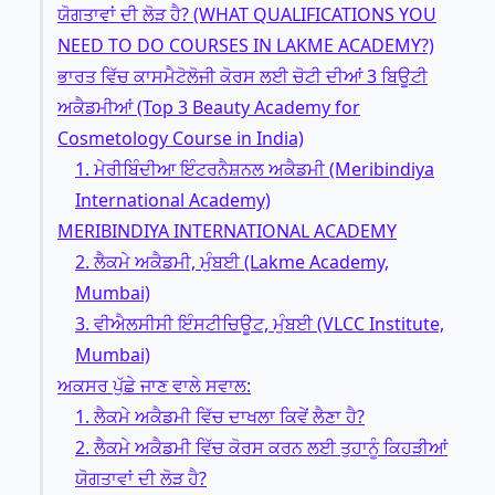
ਯੋਗਤਾਵਾਂ ਦੀ ਲੋੜ ਹੈ? (WHAT QUALIFICATIONS YOU
NEED TO DO COURSES IN LAKME ACADEMY?)
ਭਾਰਤ ਵਿੱਚ ਕਾਸਮੈਟੋਲੋਜੀ ਕੋਰਸ ਲਈ ਚੋਟੀ ਦੀਆਂ 3 ਬਿਊਟੀ
ਅਕੈਡਮੀਆਂ (Top 3 Beauty Academy for
Cosmetology Course in India)
1. ਮੇਰੀਬਿੰਦੀਆ ਇੰਟਰਨੈਸ਼ਨਲ ਅਕੈਡਮੀ (Meribindiya
International Academy)
MERIBINDIYA INTERNATIONAL ACADEMY
2. ਲੈਕਮੇ ਅਕੈਡਮੀ, ਮੁੰਬਈ (Lakme Academy,
Mumbai)
3. ਵੀਐਲਸੀਸੀ ਇੰਸਟੀਚਿਊਟ, ਮੁੰਬਈ (VLCC Institute,
Mumbai)
ਅਕਸਰ ਪੁੱਛੇ ਜਾਣ ਵਾਲੇ ਸਵਾਲ:
1. ਲੈਕਮੇ ਅਕੈਡਮੀ ਵਿੱਚ ਦਾਖਲਾ ਕਿਵੇਂ ਲੈਣਾ ਹੈ?
2. ਲੈਕਮੇ ਅਕੈਡਮੀ ਵਿੱਚ ਕੋਰਸ ਕਰਨ ਲਈ ਤੁਹਾਨੂੰ ਕਿਹੜੀਆਂ
ਯੋਗਤਾਵਾਂ ਦੀ ਲੋੜ ਹੈ?