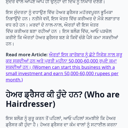
ਸੁੰਦਰ ਵਾਲ ਆਪਣੇ ਆਪ ਹੀ ਉਨ੍ਹਾਂ ਦੀ ਦਿੱਖ ਨੂੰ ਨਿਖਾਰ ਦੇਣਗੇ।
ਇਸ ਸੁੰਦਰਤਾ ਨੂੰ ਵਧਾਉਣ ਵਿੱਚ ਹੇਅਰ ਡ੍ਰੈਸਰ ਮਹੱਤਵਪੂਰਨ ਭੂਮਿਕਾ
ਨਿਭਾਉਂਦੇ ਹਨ। ਨਤੀਜੇ ਵਜੋਂ, ਇਸ ਖੇਤਰ ਵਿੱਚ ਕਰੀਅਰ ਦੇ ਮੌਕੇ ਲਗਾਤਾਰ
ਵਧ ਰਹੇ ਹਨ। ਮਰਦਾਂ ਦੇ ਨਾਲ-ਨਾਲ, ਔਰਤਾਂ ਵੀ ਇਸ ਖੇਤਰ
ਵਿੱਚ ਕਰੀਅਰ ਬਣਾ ਰਹੀਆਂ ਹਨ । ਇਸ ਬਲੌਗ ਵਿੱਚ, ਆਓ ਪੜਚੋਲ
ਕਰੀਏ ਕਿ ਔਰਤਾਂ ਹੇਅਰ ਡ੍ਰੈਸਰ ਬਣ ਕੇ ਕਿਵੇਂ ਚੰਗੇ ਪੈਸੇ ਕਮਾ ਸਕਦੀਆਂ
ਹਨ।
Read more Article:
ਔਰਤਾਂ ਇਸ ਕਾਰੋਬਾਰ ਨੂੰ ਛੋਟੇ ਨਿਵੇਸ਼ ਨਾਲ ਸ਼ੁਰੂ
ਕਰ ਸਕਦੀਆਂ ਹਨ ਅਤੇ ਪ੍ਰਤੀ ਮਹੀਨਾ 50,000-60,000 ਰੁਪਏ ਕਮਾ
ਸਕਦੀਆਂ ਹਨ। (Women can start this business with a
small investment and earn 50,000-60,000 rupees per
month.)
ਹੇਅਰ ਡ੍ਰੈਸਰ ਕੀ ਹੁੰਦੇ ਹਨ? (Who are
Hairdresser)
ਇਸ ਬਲੌਗ ਨੂੰ ਸ਼ੁਰੂ ਕਰਨ ਤੋਂ ਪਹਿਲਾਂ, ਆਓ ਪਹਿਲਾਂ ਸਮਝੀਏ ਕਿ ਹੇਅਰ
ਡ੍ਰੈਸਰ ਕੀ ਹੁੰਦਾ ਹੈ। ਹੇਅਰ ਡ੍ਰੈਸਰ ਦਾ ਕੰਮ ਵਾਲਾਂ ਨੂੰ ਸਟਾਈਲ ਕਰਨਾ