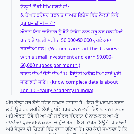
ਉਨ੍ਹਾਂ ਤੋਂ ਕੀ ਸਿੱਖ ਸਕਦੇ ਹਾਂ?
6. ਹੇਅਰ ਡ੍ਰੈਸਰ ਬਣਨ ਤੋਂ ਬਾਅਦ ਵਿਦੇਸ਼ ਵਿੱਚ ਨੌਕਰੀ ਕਿਵੇਂ
ਪ੍ਰਾਪਤ ਕੀਤੀ ਜਾਵੇ?
ਔਰਤਾਂ ਇਸ ਕਾਰੋਬਾਰ ਨੂੰ ਛੋਟੇ ਨਿਵੇਸ਼ ਨਾਲ ਸ਼ੁਰੂ ਕਰ ਸਕਦੀਆਂ
ਹਨ ਅਤੇ ਪ੍ਰਤੀ ਮਹੀਨਾ 50,000-60,000 ਰੁਪਏ ਕਮਾ
ਸਕਦੀਆਂ ਹਨ। (Women can start this business
with a small investment and earn 50,000-
60,000 rupees per month.)
ਭਾਰਤ ਦੀਆਂ ਚੋਟੀ ਦੀਆਂ 10 ਬਿਊਟੀ ਅਕੈਡਮੀਆਂ ਬਾਰੇ ਪੂਰੀ
ਜਾਣਕਾਰੀ ਜਾਣੋ। (Know complete details about
Top 10 Beauty Academy in India)
ਅੱਜ ਕੱਲ੍ਹ ਹਰ ਕੋਈ ਸੁੰਦਰ ਦਿਖਣਾ ਚਾਹੁੰਦਾ ਹੈ। ਇਸ ਨੂੰ ਪ੍ਰਾਪਤ ਕਰਨ
ਲਈ ਉਹ ਹਰ ਮਹੀਨੇ ਲੱਖਾਂ ਰੁਪਏ ਖਰਚ ਕਰਨ ਲਈ ਤਿਆਰ ਹਨ। ਮਰਦ
ਅਤੇ ਔਰਤਾਂ ਦੋਵੇਂ ਹੀ ਆਪਣੀ ਸਰੀਰਕ ਸੁੰਦਰਤਾ ਦੇ ਨਾਲ-ਨਾਲ ਆਪਣੇ
ਵਾਲਾਂ ਦਾ ਪ੍ਰਦਰਸ਼ਨ ਕਰਨਾ ਚਾਹੁੰਦੇ ਹਨ। ਇਸ ਕਾਰਨ ਬਿਊਟੀ ਪਾਰਲਰਾਂ
ਅਤੇ ਸੈਲੂਨਾਂ ਦੀ ਗਿਣਤੀ ਵਿੱਚ ਵਾਧਾ ਹੋਇਆ ਹੈ। ਹਰ ਕੋਈ ਸਮਝਦਾ ਹੈ ਕਿ