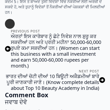
ਕਦਮ 5। ਇਸ ਤੋਂ ਬਾਅਦ ਤੁਸੀਂ ਵਿਦੇਸ਼ਾਂ ਵਿੱਚ ਨੌਕਰੀਆਂ ਲਈ ਅਰਜ਼ੀ ਦੇ
ਸਕਦੇ ਹੋ, ਅਤੇ ਤੁਹਾਨੂੰ ਵਿਦੇਸ਼ਾਂ ਤੋਂ ਨੌਕਰੀਆਂ ਦੀਆਂ ਪੇਸ਼ਕਸ਼ਾਂ ਵੀ ਮਿਲਦੀਆਂ
ਹਨ।
PREVIOUS POST
ਔਰਤਾਂ ਇਸ ਕਾਰੋਬਾਰ ਨੂੰ ਛੋਟੇ ਨਿਵੇਸ਼ ਨਾਲ ਸ਼ੁਰੂ ਕਰ
ਸਕਦੀਆਂ ਹਨ ਅਤੇ ਪ੍ਰਤੀ ਮਹੀਨਾ 50,000-60,000
ਰੁਪਏ ਕਮਾ ਸਕਦੀਆਂ ਹਨ। (Women can start
this business with a small investment
and earn 50,000-60,000 rupees per
month.)
NEXT POST
ਭਾਰਤ ਦੀਆਂ ਚੋਟੀ ਦੀਆਂ 10 ਬਿਊਟੀ ਅਕੈਡਮੀਆਂ ਬਾਰੇ
ਪੂਰੀ ਜਾਣਕਾਰੀ ਜਾਣੋ। (Know complete details
about Top 10 Beauty Academy in India)
Comment Box
ਜਵਾਬ ਦੇਵੋ