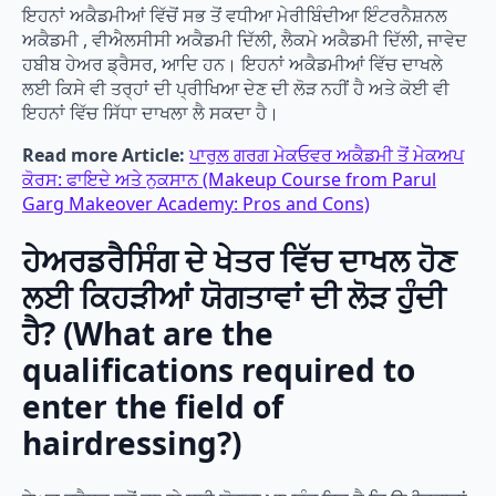
ਇਹਨਾਂ ਅਕੈਡਮੀਆਂ ਵਿੱਚੋਂ ਸਭ ਤੋਂ ਵਧੀਆ ਮੇਰੀਬਿੰਦੀਆ ਇੰਟਰਨੈਸ਼ਨਲ
ਅਕੈਡਮੀ , ਵੀਐਲਸੀਸੀ ਅਕੈਡਮੀ ਦਿੱਲੀ, ਲੈਕਮੇ ਅਕੈਡਮੀ ਦਿੱਲੀ, ਜਾਵੇਦ
ਹਬੀਬ ਹੇਅਰ ਡ੍ਰੈਸਰ, ਆਦਿ ਹਨ। ਇਹਨਾਂ ਅਕੈਡਮੀਆਂ ਵਿੱਚ ਦਾਖਲੇ
ਲਈ ਕਿਸੇ ਵੀ ਤਰ੍ਹਾਂ ਦੀ ਪ੍ਰੀਖਿਆ ਦੇਣ ਦੀ ਲੋੜ ਨਹੀਂ ਹੈ ਅਤੇ ਕੋਈ ਵੀ
ਇਹਨਾਂ ਵਿੱਚ ਸਿੱਧਾ ਦਾਖਲਾ ਲੈ ਸਕਦਾ ਹੈ।
Read more Article:
ਪਾਰੁਲ ਗਰਗ ਮੇਕਓਵਰ ਅਕੈਡਮੀ ਤੋਂ ਮੇਕਅਪ
ਕੋਰਸ: ਫਾਇਦੇ ਅਤੇ ਨੁਕਸਾਨ (Makeup Course from Parul
Garg Makeover Academy: Pros and Cons)
ਹੇਅਰਡਰੈਸਿੰਗ ਦੇ ਖੇਤਰ ਵਿੱਚ ਦਾਖਲ ਹੋਣ
ਲਈ ਕਿਹੜੀਆਂ ਯੋਗਤਾਵਾਂ ਦੀ ਲੋੜ ਹੁੰਦੀ
ਹੈ? (What are the
qualifications required to
enter the field of
hairdressing?)