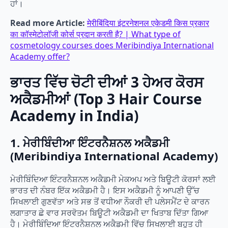
ਹਾਂ।
Read more Article:
मेरीबिंदिया इंटरनेशनल एकेडमी किस प्रकार
का कॉस्मेटोलॉजी कोर्स प्रदान करती है? | What type of
cosmetology courses does Meribindiya International
Academy offer?
ਭਾਰਤ ਵਿੱਚ ਚੋਟੀ ਦੀਆਂ 3 ਹੇਅਰ ਕੋਰਸ
ਅਕੈਡਮੀਆਂ (Top 3 Hair Course
Academy in India)
1. ਮੇਰੀਬਿੰਦੀਆ ਇੰਟਰਨੈਸ਼ਨਲ ਅਕੈਡਮੀ
(Meribindiya International Academy)
ਮੇਰੀਬਿੰਦਿਆ ਇੰਟਰਨੈਸ਼ਨਲ ਅਕੈਡਮੀ ਮੇਕਅਪ ਅਤੇ ਬਿਊਟੀ ਕੋਰਸਾਂ ਲਈ
ਭਾਰਤ ਦੀ ਨੰਬਰ ਇੱਕ ਅਕੈਡਮੀ ਹੈ। ਇਸ ਅਕੈਡਮੀ ਨੂੰ ਆਪਣੀ ਉੱਚ
ਸਿਖਲਾਈ ਗੁਣਵੱਤਾ ਅਤੇ ਸਭ ਤੋਂ ਵਧੀਆ ਨੌਕਰੀ ਦੀ ਪਲੇਸਮੈਂਟ ਦੇ ਕਾਰਨ
ਲਗਾਤਾਰ ਛੇ ਵਾਰ ਸਰਵੋਤਮ ਬਿਊਟੀ ਅਕੈਡਮੀ ਦਾ ਖਿਤਾਬ ਦਿੱਤਾ ਗਿਆ
ਹੈ। ਮੇਰੀਬਿੰਦਿਆ ਇੰਟਰਨੈਸ਼ਨਲ ਅਕੈਡਮੀ ਵਿੱਚ ਸਿਖਲਾਈ ਬਹੁਤ ਹੀ