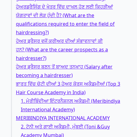
ਹੇਅਰਡਰੈਸਿੰਗ ਦੇ ਖੇਤਰ ਵਿੱਚ ਦਾਖਲ ਹੋਣ ਲਈ ਕਿਹੜੀਆਂ
ਯੋਗਤਾਵਾਂ ਦੀ ਲੋੜ ਹੁੰਦੀ ਹੈ? (What are the
qualifications required to enter the field of
hairdressing?)
ਹੇਅਰ ਡ੍ਰੈਸਰ ਵਜੋਂ ਕਰੀਅਰ ਦੀਆਂ ਸੰਭਾਵਨਾਵਾਂ ਕੀ
ਹਨ? (What are the career prospects as a
hairdresser?)
ਹੇਅਰ ਡ੍ਰੈਸਰ ਬਣਨ ਤੋਂ ਬਾਅਦ ਤਨਖਾਹ (Salary after
becoming a hairdresser)
ਭਾਰਤ ਵਿੱਚ ਚੋਟੀ ਦੀਆਂ 3 ਹੇਅਰ ਕੋਰਸ ਅਕੈਡਮੀਆਂ (Top 3
Hair Course Academy in India)
1. ਮੇਰੀਬਿੰਦੀਆ ਇੰਟਰਨੈਸ਼ਨਲ ਅਕੈਡਮੀ (Meribindiya
International Academy)
MERIBINDIYA INTERNATIONAL ACADEMY
2. ਟੋਨੀ ਅਤੇ ਗਾਈ ਅਕੈਡਮੀ, ਮੁੰਬਈ (Toni &Guy
Academy Mumbai)