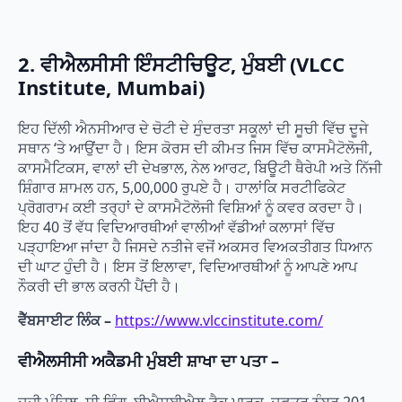
2. ਵੀਐਲਸੀਸੀ ਇੰਸਟੀਚਿਊਟ, ਮੁੰਬਈ (VLCC
Institute, Mumbai)
ਇਹ ਦਿੱਲੀ ਐਨਸੀਆਰ ਦੇ ਚੋਟੀ ਦੇ ਸੁੰਦਰਤਾ ਸਕੂਲਾਂ ਦੀ ਸੂਚੀ ਵਿੱਚ ਦੂਜੇ
ਸਥਾਨ ‘ਤੇ ਆਉਂਦਾ ਹੈ। ਇਸ ਕੋਰਸ ਦੀ ਕੀਮਤ ਜਿਸ ਵਿੱਚ ਕਾਸਮੈਟੋਲੋਜੀ,
ਕਾਸਮੈਟਿਕਸ, ਵਾਲਾਂ ਦੀ ਦੇਖਭਾਲ, ਨੇਲ ਆਰਟ, ਬਿਊਟੀ ਥੈਰੇਪੀ ਅਤੇ ਨਿੱਜੀ
ਸ਼ਿੰਗਾਰ ਸ਼ਾਮਲ ਹਨ, 5,00,000 ਰੁਪਏ ਹੈ। ਹਾਲਾਂਕਿ ਸਰਟੀਫਿਕੇਟ
ਪ੍ਰੋਗਰਾਮ ਕਈ ਤਰ੍ਹਾਂ ਦੇ ਕਾਸਮੈਟੋਲੋਜੀ ਵਿਸ਼ਿਆਂ ਨੂੰ ਕਵਰ ਕਰਦਾ ਹੈ।
ਇਹ 40 ਤੋਂ ਵੱਧ ਵਿਦਿਆਰਥੀਆਂ ਵਾਲੀਆਂ ਵੱਡੀਆਂ ਕਲਾਸਾਂ ਵਿੱਚ
ਪੜ੍ਹਾਇਆ ਜਾਂਦਾ ਹੈ ਜਿਸਦੇ ਨਤੀਜੇ ਵਜੋਂ ਅਕਸਰ ਵਿਅਕਤੀਗਤ ਧਿਆਨ
ਦੀ ਘਾਟ ਹੁੰਦੀ ਹੈ। ਇਸ ਤੋਂ ਇਲਾਵਾ, ਵਿਦਿਆਰਥੀਆਂ ਨੂੰ ਆਪਣੇ ਆਪ
ਨੌਕਰੀ ਦੀ ਭਾਲ ਕਰਨੀ ਪੈਂਦੀ ਹੈ।
ਵੈੱਬਸਾਈਟ ਲਿੰਕ –
https://www.vlccinstitute.com/
ਵੀਐਲਸੀਸੀ ਅਕੈਡਮੀ ਮੁੰਬਈ
ਸ਼ਾਖਾ ਦਾ ਪਤਾ
–
ਦੂਜੀ ਮੰਜ਼ਿਲ, ਸੀ ਵਿੰਗ, ਬੀਐਸਈਐਲ ਟੈਕ ਪਾਰਕ, ਦਫ਼ਤਰ ਨੰਬਰ 201,