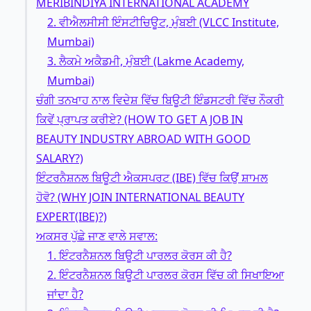
MERIBINDIYA INTERNATIONAL ACADEMY
2. ਵੀਐਲਸੀਸੀ ਇੰਸਟੀਚਿਊਟ, ਮੁੰਬਈ (VLCC Institute,
Mumbai)
3. ਲੈਕਮੇ ਅਕੈਡਮੀ, ਮੁੰਬਈ (Lakme Academy,
Mumbai)
ਚੰਗੀ ਤਨਖਾਹ ਨਾਲ ਵਿਦੇਸ਼ ਵਿੱਚ ਬਿਊਟੀ ਇੰਡਸਟਰੀ ਵਿੱਚ ਨੌਕਰੀ
ਕਿਵੇਂ ਪ੍ਰਾਪਤ ਕਰੀਏ? (HOW TO GET A JOB IN
BEAUTY INDUSTRY ABROAD WITH GOOD
SALARY?)
ਇੰਟਰਨੈਸ਼ਨਲ ਬਿਊਟੀ ਐਕਸਪਰਟ (IBE) ਵਿੱਚ ਕਿਉਂ ਸ਼ਾਮਲ
ਹੋਵੋ? (WHY JOIN INTERNATIONAL BEAUTY
EXPERT(IBE)?)
ਅਕਸਰ ਪੁੱਛੇ ਜਾਣ ਵਾਲੇ ਸਵਾਲ:
1. ਇੰਟਰਨੈਸ਼ਨਲ ਬਿਊਟੀ ਪਾਰਲਰ ਕੋਰਸ ਕੀ ਹੈ?
2. ਇੰਟਰਨੈਸ਼ਨਲ ਬਿਊਟੀ ਪਾਰਲਰ ਕੋਰਸ ਵਿੱਚ ਕੀ ਸਿਖਾਇਆ
ਜਾਂਦਾ ਹੈ?