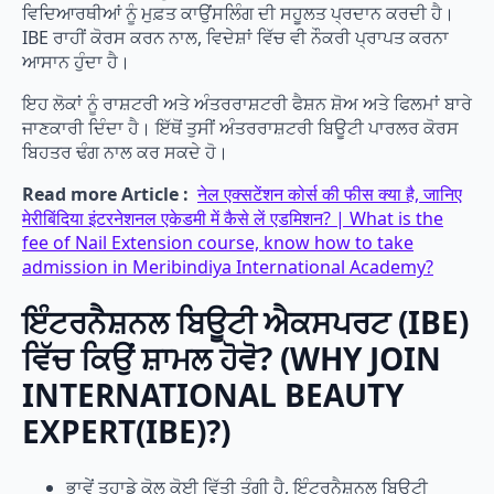
ਵਿਦਿਆਰਥੀਆਂ ਨੂੰ ਮੁਫ਼ਤ ਕਾਉਂਸਲਿੰਗ ਦੀ ਸਹੂਲਤ ਪ੍ਰਦਾਨ ਕਰਦੀ ਹੈ।
IBE ਰਾਹੀਂ ਕੋਰਸ ਕਰਨ ਨਾਲ, ਵਿਦੇਸ਼ਾਂ ਵਿੱਚ ਵੀ ਨੌਕਰੀ ਪ੍ਰਾਪਤ ਕਰਨਾ
ਆਸਾਨ ਹੁੰਦਾ ਹੈ।
ਇਹ ਲੋਕਾਂ ਨੂੰ ਰਾਸ਼ਟਰੀ ਅਤੇ ਅੰਤਰਰਾਸ਼ਟਰੀ ਫੈਸ਼ਨ ਸ਼ੋਅ ਅਤੇ ਫਿਲਮਾਂ ਬਾਰੇ
ਜਾਣਕਾਰੀ ਦਿੰਦਾ ਹੈ। ਇੱਥੋਂ ਤੁਸੀਂ ਅੰਤਰਰਾਸ਼ਟਰੀ ਬਿਊਟੀ ਪਾਰਲਰ ਕੋਰਸ
ਬਿਹਤਰ ਢੰਗ ਨਾਲ ਕਰ ਸਕਦੇ ਹੋ।
Read more Article :
नेल एक्सटेंशन कोर्स की फीस क्या है, जानिए
मेरीबिंदिया इंटरनेशनल एकेडमी में कैसे लें एडमिशन? | What is the
fee of Nail Extension course, know how to take
admission in Meribindiya International Academy?
ਇੰਟਰਨੈਸ਼ਨਲ ਬਿਊਟੀ ਐਕਸਪਰਟ (IBE)
ਵਿੱਚ ਕਿਉਂ ਸ਼ਾਮਲ ਹੋਵੋ? (WHY JOIN
INTERNATIONAL BEAUTY
EXPERT(IBE)?)
ਭਾਵੇਂ ਤੁਹਾਡੇ ਕੋਲ ਕੋਈ ਵਿੱਤੀ ਤੰਗੀ ਹੈ, ਇੰਟਰਨੈਸ਼ਨਲ ਬਿਊਟੀ