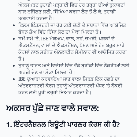
ਐਕਸਪਰਟ ਤੁਹਾਡੀ ਪੜ੍ਹਾਈ ਵਿੱਚ ਹਰ ਤਰ੍ਹਾਂ ਦੀਆਂ ਰੁਕਾਵਟਾਂ
ਨਾਲ ਨਜਿੱਠਣ ਲਈ, ਸਿੱਖਿਆ ਕਰਜ਼ਾ ਲੈਣ ਤੋਂ ਲੈ ਕੇ, ਤੁਹਾਡੀ
ਅਗਵਾਈ ਕਰਦਾ ਹੈ।
ਫਿਲਮ ਇੰਡਸਟਰੀ ਜਾਂ ਹੋਰ ਕਈ ਚੋਟੀ ਦੇ ਸਥਾਨਾਂ ਵਿੱਚ ਆਯੋਜਿਤ
ਫੈਸ਼ਨ ਸ਼ੋਅ ਵਿੱਚ ਹਿੱਸਾ ਲੈਣ ਦਾ ਮੌਕਾ ਮਿਲਦਾ ਹੈ।
ਸਮੇਂ-ਸਮੇਂ ‘ਤੇ, IBE ਮੇਕਅਪ, ਵਾਲ, ਨਹੁੰ, ਚਮੜੀ, ਪਲਕਾਂ ਦੇ
ਐਕਸਟੈਂਸ਼ਨ, ਵਾਲਾਂ ਦੇ ਐਕਸਟੈਂਸ਼ਨ, ਪੋਸ਼ਣ ਅਤੇ ਹੋਰ ਬਹੁਤ ਸਾਰੇ
ਕੋਰਸਾਂ ਨਾਲ ਸਬੰਧਤ ਔਨਲਾਈਨ ਸੈਮੀਨਾਰ ਵੀ ਆਯੋਜਿਤ ਕਰਦਾ
ਹੈ।
ਤੁਹਾਨੂੰ ਭਾਰਤ ਅਤੇ ਵਿਦੇਸ਼ਾਂ ਵਿੱਚ ਵੱਡੇ ਬ੍ਰਾਂਡਾਂ ਵਿੱਚ ਨੌਕਰੀਆਂ ਲਈ
ਅਰਜ਼ੀ ਦੇਣ ਦਾ ਮੌਕਾ ਮਿਲਦਾ ਹੈ।
IBE ਦੁਆਰਾ ਕਰਵਾਇਆ ਜਾਣ ਵਾਲਾ ਸਿਰਫ਼ ਇੱਕ ਹਫ਼ਤੇ ਦਾ
ਅੰਤਰਰਾਸ਼ਟਰੀ ਕੋਰਸ ਤੁਹਾਨੂੰ ਅੰਤਰਰਾਸ਼ਟਰੀ ਪੱਧਰ ‘ਤੇ ਨੌਕਰੀ
ਕਰਨ ਲਈ ਪੂਰੀ ਤਰ੍ਹਾਂ ਤਿਆਰ ਕਰਦਾ ਹੈ।
ਅਕਸਰ ਪੁੱਛੇ ਜਾਣ ਵਾਲੇ ਸਵਾਲ:
1.
ਇੰਟਰਨੈਸ਼ਨਲ ਬਿਊਟੀ ਪਾਰਲਰ ਕੋਰਸ ਕੀ ਹੈ?