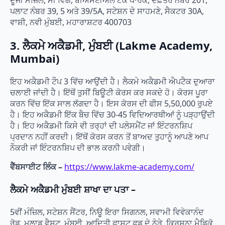
ਪਲਾਟ ਨੰਬਰ 39, 5 ਅਤੇ 39/5A, ਸਟੇਸ਼ਨ ਦੇ ਸਾਹਮਣੇ, ਸੈਕਟਰ 30A,
ਵਾਸ਼ੀ, ਨਵੀ ਮੁੰਬਈ, ਮਹਾਰਾਸ਼ਟਰ 400703
3. ਲੈਕਮੇ ਅਕੈਡਮੀ, ਮੁੰਬਈ (Lakme Academy,
Mumbai)
ਇਹ ਅਕੈਡਮੀ ਟੌਪ 3 ਵਿੱਚ ਆਉਂਦੀ ਹੈ। ਲੈਕਮੇ ਅਕੈਡਮੀ ਐਪਟੈਕ ਦੁਆਰਾ
ਚਲਾਈ ਜਾਂਦੀ ਹੈ। ਇੱਥੋਂ ਤੁਸੀਂ ਬਿਊਟੀ ਕੋਰਸ ਕਰ ਸਕਦੇ ਹੋ। ਕੋਰਸ ਪੂਰਾ
ਕਰਨ ਵਿੱਚ ਇੱਕ ਸਾਲ ਲੱਗਦਾ ਹੈ। ਇਸ ਕੋਰਸ ਦੀ ਫੀਸ 5,50,000 ਰੁਪਏ
ਹੈ। ਇਹ ਅਕੈਡਮੀ ਇੱਕ ਬੈਚ ਵਿੱਚ 30-45 ਵਿਦਿਆਰਥੀਆਂ ਨੂੰ ਪੜ੍ਹਾਉਂਦੀ
ਹੈ। ਇਹ ਅਕੈਡਮੀ ਕਿਸੇ ਵੀ ਤਰ੍ਹਾਂ ਦੀ ਪਲੇਸਮੈਂਟ ਜਾਂ ਇੰਟਰਨਸ਼ਿਪ
ਪ੍ਰਦਾਨ ਨਹੀਂ ਕਰਦੀ। ਇੱਥੋਂ ਕੋਰਸ ਕਰਨ ਤੋਂ ਬਾਅਦ ਤੁਹਾਨੂੰ ਆਪਣੇ ਆਪ
ਨੌਕਰੀ ਜਾਂ ਇੰਟਰਨਸ਼ਿਪ ਦੀ ਭਾਲ ਕਰਨੀ ਪਵੇਗੀ।
ਵੈੱਬਸਾਈਟ ਲਿੰਕ –
https://www.lakme-academy.com/
ਲੈਕਮੇ ਅਕੈਡਮੀ ਮੁੰਬਈ ਸ਼ਾਖਾ ਦਾ ਪਤਾ –
5ਵੀਂ ਮੰਜ਼ਿਲ, ਸਟੇਸ਼ਨ ਸੈਂਟਰ, ਨਿਊ ਇਰਾ ਸਿਗਨਲ, ਸਵਾਮੀ ਵਿਵੇਕਾਨੰਦ
ਰੋਡ, ਮਲਾਡ ਵੈਸਟ, ਮੁੰਬਈ, ਆਦਿਤੀ ਫਾਸਟ ਫੂਡ ਦੇ ਨੇੜੇ, ਕ੍ਰਿਸ਼ਨਾ ਮੈਡਿਕੋ