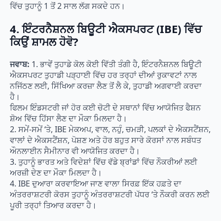
ਵਿੱਚ ਤੁਹਾਨੂੰ 1 ਤੋਂ 2 ਸਾਲ ਲੱਗ ਸਕਦੇ ਹਨ।
4.
ਇੰਟਰਨੈਸ਼ਨਲ ਬਿਊਟੀ ਐਕਸਪਰਟ (IBE) ਵਿੱਚ
ਕਿਉਂ ਸ਼ਾਮਲ ਹੋਵੋ?
ਜਵਾਬ:
1. ਭਾਵੇਂ ਤੁਹਾਡੇ ਕੋਲ ਕੋਈ ਵਿੱਤੀ ਤੰਗੀ ਹੈ, ਇੰਟਰਨੈਸ਼ਨਲ ਬਿਊਟੀ
ਐਕਸਪਰਟ ਤੁਹਾਡੀ ਪੜ੍ਹਾਈ ਵਿੱਚ ਹਰ ਤਰ੍ਹਾਂ ਦੀਆਂ ਰੁਕਾਵਟਾਂ ਨਾਲ
ਨਜਿੱਠਣ ਲਈ, ਸਿੱਖਿਆ ਕਰਜ਼ਾ ਲੈਣ ਤੋਂ ਲੈ ਕੇ, ਤੁਹਾਡੀ ਅਗਵਾਈ ਕਰਦਾ
ਹੈ।
ਫਿਲਮ ਇੰਡਸਟਰੀ ਜਾਂ ਹੋਰ ਕਈ ਚੋਟੀ ਦੇ ਸਥਾਨਾਂ ਵਿੱਚ ਆਯੋਜਿਤ ਫੈਸ਼ਨ
ਸ਼ੋਅ ਵਿੱਚ ਹਿੱਸਾ ਲੈਣ ਦਾ ਮੌਕਾ ਮਿਲਦਾ ਹੈ।
2. ਸਮੇਂ-ਸਮੇਂ ‘ਤੇ, IBE ਮੇਕਅਪ, ਵਾਲ, ਨਹੁੰ, ਚਮੜੀ, ਪਲਕਾਂ ਦੇ ਐਕਸਟੈਂਸ਼ਨ,
ਵਾਲਾਂ ਦੇ ਐਕਸਟੈਂਸ਼ਨ, ਪੋਸ਼ਣ ਅਤੇ ਹੋਰ ਬਹੁਤ ਸਾਰੇ ਕੋਰਸਾਂ ਨਾਲ ਸਬੰਧਤ
ਔਨਲਾਈਨ ਸੈਮੀਨਾਰ ਵੀ ਆਯੋਜਿਤ ਕਰਦਾ ਹੈ।
3. ਤੁਹਾਨੂੰ ਭਾਰਤ ਅਤੇ ਵਿਦੇਸ਼ਾਂ ਵਿੱਚ ਵੱਡੇ ਬ੍ਰਾਂਡਾਂ ਵਿੱਚ ਨੌਕਰੀਆਂ ਲਈ
ਅਰਜ਼ੀ ਦੇਣ ਦਾ ਮੌਕਾ ਮਿਲਦਾ ਹੈ।
4. IBE ਦੁਆਰਾ ਕਰਵਾਇਆ ਜਾਣ ਵਾਲਾ ਸਿਰਫ਼ ਇੱਕ ਹਫ਼ਤੇ ਦਾ
ਅੰਤਰਰਾਸ਼ਟਰੀ ਕੋਰਸ ਤੁਹਾਨੂੰ ਅੰਤਰਰਾਸ਼ਟਰੀ ਪੱਧਰ ‘ਤੇ ਨੌਕਰੀ ਕਰਨ ਲਈ
ਪੂਰੀ ਤਰ੍ਹਾਂ ਤਿਆਰ ਕਰਦਾ ਹੈ।