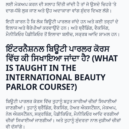
ਲਈ ਮੇਕਅਪ ਕਰਨ ਦੀ ਸਲਾਹ ਦਿੱਤੀ ਜਾਂਦੀ ਹੈ ਤਾਂ ਜੋ ਉਸਦੇ ਚਿਹਰੇ ‘ਤੇ
ਦਾਗ-ਧੱਬੇ ਲੁਕ ਜਾਣ ਅਤੇ ਉਹ ਅਦਾਕਾਰਾ ਵਾਂਗ ਸੁੰਦਰ ਦਿਖਣ ਲੱਗੇ।
ਇਹੀ ਕਾਰਨ ਹੈ ਕਿ ਲੋਕ ਬਿਊਟੀ ਪਾਰਲਰ ਜਾਂਦੇ ਹਨ ਅਤੇ ਕਈ ਤਰ੍ਹਾਂ ਦੇ
ਇਲਾਜ ਅਤੇ ਥੈਰੇਪੀਆਂ ਕਰਵਾਉਂਦੇ ਹਨ। ਅਤੇ ਥ੍ਰੈੱਡਿੰਗ, ਵੈਕਸਿੰਗ,
ਮੈਨੀਕਿਓਰ ਪੈਡੀਕਿਓਰ ਤੋਂ ਇਲਾਵਾ ਬਲੀਚ, ਸਕ੍ਰਬ ਆਦਿ ਸ਼ਾਮਲ ਹਨ।
ਇੰਟਰਨੈਸ਼ਨਲ ਬਿਊਟੀ ਪਾਰਲਰ ਕੋਰਸ
ਵਿੱਚ ਕੀ ਸਿਖਾਇਆ ਜਾਂਦਾ ਹੈ? (
WHAT
IS TAUGHT IN THE
INTERNATIONAL BEAUTY
PARLOR COURSE
?)
ਬਿਊਟੀ ਪਾਰਲਰ ਕੋਰਸ ਵਿੱਚ ਤੁਹਾਨੂੰ ਬਹੁਤ ਸਾਰੀਆਂ ਚੀਜ਼ਾਂ ਸਿਖਾਈਆਂ
ਜਾਣਗੀਆਂ। ਤੁਹਾਨੂੰ ਥ੍ਰੈੱਡਿੰਗ, ਵੈਕਸਿੰਗ, ਹੇਅਰ ਐਕਸਟੈਂਸ਼ਨ, ਮੇਕਅਪ,
ਨੇਲ ਐਕਸਟੈਂਸ਼ਨ, ਸਕ੍ਰਬਿੰਗ, ਪੈਡੀਕਿਓਰ, ਮੈਨੀਕਿਓਰ ਆਦਿ ਵਰਗੀਆਂ
ਚੀਜ਼ਾਂ ਸਿਖਾਈਆਂ ਜਾਣਗੀਆਂ। ਅਤੇ ਤੁਹਾਨੂੰ ਸੁੰਦਰਤਾ ਨਾਲ ਜੁੜੀਆਂ ਚੀਜ਼ਾਂ
ਵੀ ਦੱਸਾਂਗੇ।