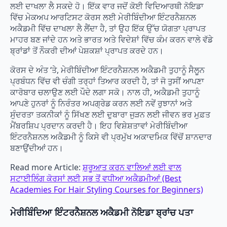
ਲਈ ਦਾਖਲਾ ਲੈ ਸਕਦੇ ਹੋ। ਇੱਕ ਵਾਰ ਜਦੋਂ ਕੋਈ ਵਿਦਿਆਰਥੀ ਨੋਇਡਾ
ਵਿੱਚ ਮੇਕਅਪ ਆਰਟਿਸਟ ਕੋਰਸ ਲਈ ਮੇਰੀਬਿੰਦੀਆ ਇੰਟਰਨੈਸ਼ਨਲ
ਅਕੈਡਮੀ ਵਿੱਚ ਦਾਖਲਾ ਲੈ ਲੈਂਦਾ ਹੈ, ਤਾਂ ਉਹ ਇੱਕ ਉੱਚ ਯੋਗਤਾ ਪ੍ਰਾਪਤ
ਮਾਹਰ ਬਣ ਜਾਂਦੇ ਹਨ ਅਤੇ ਭਾਰਤ ਅਤੇ ਵਿਦੇਸ਼ਾਂ ਵਿੱਚ ਕੰਮ ਕਰਨ ਵਾਲੇ ਵੱਡੇ
ਬ੍ਰਾਂਡਾਂ ਤੋਂ ਨੌਕਰੀ ਦੀਆਂ ਪੇਸ਼ਕਸ਼ਾਂ ਪ੍ਰਾਪਤ ਕਰਦੇ ਹਨ।
ਕੋਰਸ ਦੇ ਅੰਤ ‘ਤੇ, ਮੇਰੀਬਿੰਦੀਆ ਇੰਟਰਨੈਸ਼ਨਲ ਅਕੈਡਮੀ ਤੁਹਾਨੂੰ ਸੈਲੂਨ
ਪ੍ਰਬੰਧਨ ਵਿੱਚ ਵੀ ਚੰਗੀ ਤਰ੍ਹਾਂ ਤਿਆਰ ਕਰਦੀ ਹੈ, ਤਾਂ ਜੋ ਤੁਸੀਂ ਆਪਣਾ
ਕਾਰੋਬਾਰ ਚਲਾਉਣ ਲਈ ਪੌਦੇ ਲਗਾ ਸਕੋ। ਨਾਲ ਹੀ, ਅਕੈਡਮੀ ਤੁਹਾਨੂੰ
ਆਪਣੇ ਹੁਨਰਾਂ ਨੂੰ ਨਿਰੰਤਰ ਅਪਗ੍ਰੇਡ ਕਰਨ ਲਈ ਨਵੇਂ ਰੁਝਾਨਾਂ ਅਤੇ
ਸੁੰਦਰਤਾ ਤਕਨੀਕਾਂ ਨੂੰ ਸਿੱਖਣ ਲਈ ਦੁਬਾਰਾ ਜੁੜਨ ਲਈ ਜੀਵਨ ਭਰ ਮੁਫ਼ਤ
ਮੈਂਬਰਸ਼ਿਪ ਪ੍ਰਦਾਨ ਕਰਦੀ ਹੈ। ਇਹ ਵਿਸ਼ੇਸ਼ਤਾਵਾਂ ਮੇਰੀਬਿੰਦੀਆ
ਇੰਟਰਨੈਸ਼ਨਲ ਅਕੈਡਮੀ ਨੂੰ ਕਿਸੇ ਵੀ ਪ੍ਰਮੁੱਖ ਅਕਾਦਮਿਕ ਵਿੱਚੋਂ ਸ਼ਾਨਦਾਰ
ਬਣਾਉਂਦੀਆਂ ਹਨ।
Read more Article:
ਸ਼ੁਰੂਆਤ ਕਰਨ ਵਾਲਿਆਂ ਲਈ ਵਾਲ
ਸਟਾਈਲਿੰਗ ਕੋਰਸਾਂ ਲਈ ਸਭ ਤੋਂ ਵਧੀਆ ਅਕੈਡਮੀਆਂ (Best
Academies For Hair Styling Courses for Beginners)
ਮੇਰੀਬਿੰਦਿਆ ਇੰਟਰਨੈਸ਼ਨਲ ਅਕੈਡਮੀ
ਨੋਇਡਾ ਬ੍ਰਾਂਚ ਪਤਾ