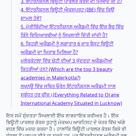
3. ਇੰਟਰਨੈਸ਼ਨਲ ਬਿਊਟੀ ਪਾਰਲਰ ਕੋਰਸ ਦੀ ਮਿਆਦ ਕੀ ਹੈ?
4. ਇੰਟਰਨੈਸ਼ਨਲ ਬਿਊਟੀ ਐਕਸਪਰਟ (IBE) ਵਿੱਚ ਕਿਉਂ
ਸ਼ਾਮਲ ਹੋਵੋ?
5. ਮੇਰੀਬਿੰਦੀਆ ਇੰਟਰਨੈਸ਼ਨਲ ਅਕੈਡਮੀ ਵਿੱਚ ਇੱਕ ਬੈਚ ਵਿੱਚ
ਕਿੰਨੇ ਵਿਦਿਆਰਥੀਆਂ ਨੂੰ ਸਿਖਲਾਈ ਦਿੱਤੀ ਜਾਂਦੀ ਹੈ?
6. ਕਿਹੜੀ ਅਕੈਡਮੀ ਨੂੰ ਲਗਾਤਾਰ 6 ਵਾਰ ਬੈਸਟ ਬਿਊਟੀ
ਅਕੈਡਮੀ ਦਾ ਖਿਤਾਬ ਮਿਲਿਆ ਹੈ?
ਮਲੇਰਕੋਟਲਾ ਵਿੱਚ ਚੋਟੀ ਦੀਆਂ 3 ਸੁੰਦਰਤਾ ਅਕੈਡਮੀਆਂ
ਕਿਹੜੀਆਂ ਹਨ? (Which are the top 3 beauty
academies in Malerkotla?)
ਲਖਨਊ ਵਿੱਚ ਸਥਿਤ ਓਰੇਨ ਇੰਟਰਨੈਸ਼ਨਲ ਅਕੈਡਮੀ ਨਾਲ
ਸਬੰਧਤ ਹਰ ਚੀਜ਼।(Everything Related to Orane
International Academy Situated in Lucknow)
ਇਸ ਸਮੇਂ ਸੁੰਦਰਤਾ ਸਿਖਲਾਈ ਇੱਕ ਲਾਭਦਾਇਕ ਕਰੀਅਰ ਹੈ। ਇੱਕ
ਬਿਊਟੀ ਪਾਰਲਰ ਕੋਰਸ ਤੁਹਾਨੂੰ ਮੇਕਅਪ ਆਰਟਿਸਟ ਦੇ ਖੇਤਰ ਵਿੱਚ ਅੱਗੇ
ਵਧਣ ਵਿੱਚ ਮਦਦ ਕਰਦਾ ਹੈ। ਹਾਲਾਂਕਿ ਬਿਊਟੀ ਪਾਰਲਰ ਕੋਰਸ ਕਿਸੇ ਵੀ
ਸੰਸਥਾ ਤੋਂ ਪ੍ਰਾਪਤ ਕੀਤੇ ਜਾ ਸਕਦੇ ਹਨ, ਪਰ ਇੰਟਰਨੈਸ਼ਨਲ ਅਕੈਡਮੀ ਕੁਝ