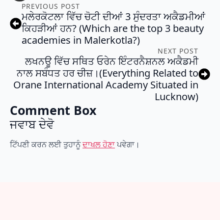
PREVIOUS POST
ਮਲੇਰਕੋਟਲਾ ਵਿੱਚ ਚੋਟੀ ਦੀਆਂ 3 ਸੁੰਦਰਤਾ ਅਕੈਡਮੀਆਂ
ਕਿਹੜੀਆਂ ਹਨ? (Which are the top 3 beauty
academies in Malerkotla?)
NEXT POST
ਲਖਨਊ ਵਿੱਚ ਸਥਿਤ ਓਰੇਨ ਇੰਟਰਨੈਸ਼ਨਲ ਅਕੈਡਮੀ
ਨਾਲ ਸਬੰਧਤ ਹਰ ਚੀਜ਼।(Everything Related to
Orane International Academy Situated in
Lucknow)
Comment Box
ਜਵਾਬ ਦੇਵੋ
ਟਿੱਪਣੀ ਕਰਨ ਲਈ ਤੁਹਾਨੂੰ
ਦਾਖਲ ਹੋਣਾ
ਪਵੇਗਾ।