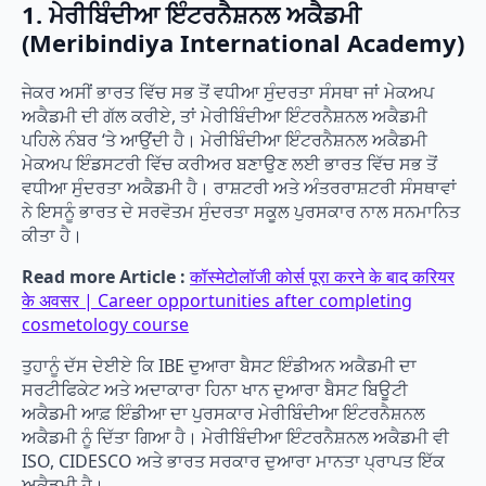
1. ਮੇਰੀਬਿੰਦੀਆ ਇੰਟਰਨੈਸ਼ਨਲ ਅਕੈਡਮੀ
(Meribindiya International Academy)
ਜੇਕਰ ਅਸੀਂ ਭਾਰਤ ਵਿੱਚ ਸਭ ਤੋਂ ਵਧੀਆ ਸੁੰਦਰਤਾ ਸੰਸਥਾ ਜਾਂ ਮੇਕਅਪ
ਅਕੈਡਮੀ ਦੀ ਗੱਲ ਕਰੀਏ, ਤਾਂ ਮੇਰੀਬਿੰਦੀਆ ਇੰਟਰਨੈਸ਼ਨਲ ਅਕੈਡਮੀ
ਪਹਿਲੇ ਨੰਬਰ ‘ਤੇ ਆਉਂਦੀ ਹੈ। ਮੇਰੀਬਿੰਦੀਆ ਇੰਟਰਨੈਸ਼ਨਲ ਅਕੈਡਮੀ
ਮੇਕਅਪ ਇੰਡਸਟਰੀ ਵਿੱਚ ਕਰੀਅਰ ਬਣਾਉਣ ਲਈ ਭਾਰਤ ਵਿੱਚ ਸਭ ਤੋਂ
ਵਧੀਆ ਸੁੰਦਰਤਾ ਅਕੈਡਮੀ ਹੈ। ਰਾਸ਼ਟਰੀ ਅਤੇ ਅੰਤਰਰਾਸ਼ਟਰੀ ਸੰਸਥਾਵਾਂ
ਨੇ ਇਸਨੂੰ ਭਾਰਤ ਦੇ ਸਰਵੋਤਮ ਸੁੰਦਰਤਾ ਸਕੂਲ ਪੁਰਸਕਾਰ ਨਾਲ ਸਨਮਾਨਿਤ
ਕੀਤਾ ਹੈ।
Read more Article :
कॉस्मेटोलॉजी कोर्स पूरा करने के बाद करियर
के अवसर | Career opportunities after completing
cosmetology course
ਤੁਹਾਨੂੰ ਦੱਸ ਦੇਈਏ ਕਿ IBE ਦੁਆਰਾ ਬੈਸਟ ਇੰਡੀਅਨ ਅਕੈਡਮੀ ਦਾ
ਸਰਟੀਫਿਕੇਟ ਅਤੇ ਅਦਾਕਾਰਾ ਹਿਨਾ ਖਾਨ ਦੁਆਰਾ ਬੈਸਟ ਬਿਊਟੀ
ਅਕੈਡਮੀ ਆਫ਼ ਇੰਡੀਆ ਦਾ ਪੁਰਸਕਾਰ ਮੇਰੀਬਿੰਦੀਆ ਇੰਟਰਨੈਸ਼ਨਲ
ਅਕੈਡਮੀ ਨੂੰ ਦਿੱਤਾ ਗਿਆ ਹੈ। ਮੇਰੀਬਿੰਦੀਆ ਇੰਟਰਨੈਸ਼ਨਲ ਅਕੈਡਮੀ ਵੀ
ISO, CIDESCO ਅਤੇ ਭਾਰਤ ਸਰਕਾਰ ਦੁਆਰਾ ਮਾਨਤਾ ਪ੍ਰਾਪਤ ਇੱਕ
ਅਕੈਡਮੀ ਹੈ।