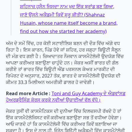
ਸ਼ਹਿਨਾਜ਼ ਹੁਸੈਨ ਜਿਸਦਾ ਨਾਮ ਖੁਦ ਇੱਕ ਬ੍ਰਾਂਡ ਬਣ ਗਿਆ,
ਜਾਣੋ ਉਸਨੇ ਅਕੈਡਮੀ ਕਿਵੇਂ ਸ਼ੁਰੂ ਕੀਤੀ? (Shahnaz
Husain, whose name itself become a brand,
find out how she started her academy)
ਅੱਜ ਦੇ ਸਮੇਂ ਵਿੱਚ, ਹਰ ਕੋਈ ਸਟਾਈਲਿਸ਼ ਬਣਨ ਦੀ ਦੌੜ ਵਿੱਚ ਅੱਗੇ ਵਧ
ਰਿਹਾ ਹੈ। ਇਸ ਕਾਰਨ, ਪਿੰਡ ਹੋਵੇ ਜਾਂ ਸ਼ਹਿਰ, ਹਰ ਜਗ੍ਹਾ ਬਿਊਟੀ ਸੈਲੂਨ
ਦੀ ਮੰਗ ਵਧ ਗਈ ਹੈ। ਜ਼ਿਆਦਾਤਰ ਨੌਜਵਾਨ ਕਾਸਮੈਟੋਲੋਜੀ ਉਦਯੋਗ ਵਿੱਚ
ਆਪਣਾ ਕਰੀਅਰ ਬਣਾਉਣਾ ਚਾਹੁੰਦੇ ਹਨ। ਜੇਕਰ ਅਸੀਂ ਭਾਰਤ ਦੀ ਗੱਲ
ਕਰੀਏ ਤਾਂ ਭਾਰਤ ਵਿੱਚ ਬਿਊਟੀ ਐਂਡ ਪਰਸਨਲ ਕੇਅਰ ਮਾਰਕੀਟ ਦੀ
ਰਿਪੋਰਟ ਦੇ ਅਨੁਸਾਰ, 2027 ਤੱਕ, ਭਾਰਤ ਦੇ ਕਾਸਮੈਟੋਲੋਜੀ ਉਦਯੋਗ ਦੀ
ਕੀਮਤ 33.3 ਮਿਲੀਅਨ ਅਮਰੀਕੀ ਡਾਲਰ ਹੋ ਜਾਵੇਗੀ।
Read more Article :
Toni and Guy Academy ਦੇ ਐਡਵਾਂਸਡ
ਹੇਅਰਡ੍ਰੈਸਿੰਗ ਕੋਰਸ ਕਰਕੇ ਨਵੀਆਂ ਉਚਾਈਆਂ ਵੱਲ ਵੱਧੋ।
ਜੇਕਰ ਤੁਸੀਂ ਵੀ ਕਾਸਮੈਟਿਕਸ ਦੀ ਦੁਨੀਆ ਵਿੱਚ ਦਿਲਚਸਪੀ ਰੱਖਦੇ ਹੋ ਤਾਂ
ਇੱਕ ਕਾਸਮੈਟੋਲੋਜਿਸਟ ਵਜੋਂ ਕਰੀਅਰ ਬਣਾਉਣਾ ਸਭ ਤੋਂ ਵਧੀਆ ਹੋਵੇਗਾ।
ਆਓ ਜਾਣਦੇ ਹਾਂ ਕਿ ਕਾਸਮੈਟੋਲੋਜੀ ਵਿੱਚ ਕਰੀਅਰ ਕਿਵੇਂ ਬਣਾਇਆ ਜਾ
ਸਕਦਾ ਹੈ। ਇਸ ਦੇ ਨਾਲ ਹੀ, ਓਰੇਨ ਬਿਊਟੀ ਅਕੈਡਮੀ ਵਿੱਚ ਕਾਸਮੈਟੋਲੋਜੀ