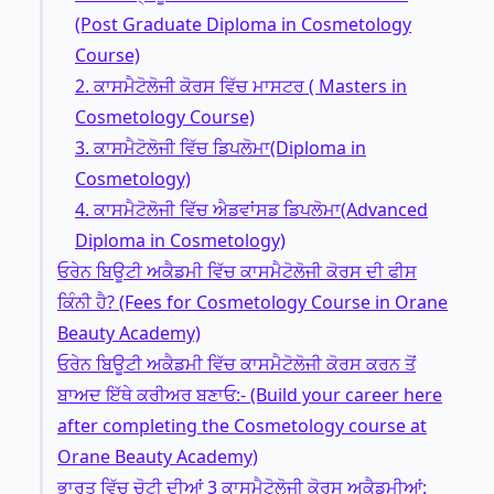
(Post Graduate Diploma in Cosmetology
Course)
2. ਕਾਸਮੈਟੋਲੋਜੀ ਕੋਰਸ ਵਿੱਚ ਮਾਸਟਰ ( Masters in
Cosmetology Course)
3. ਕਾਸਮੈਟੋਲੋਜੀ ਵਿੱਚ ਡਿਪਲੋਮਾ(Diploma in
Cosmetology)
4. ਕਾਸਮੈਟੋਲੋਜੀ ਵਿੱਚ ਐਡਵਾਂਸਡ ਡਿਪਲੋਮਾ(Advanced
Diploma in Cosmetology)
ਓਰੇਨ ਬਿਊਟੀ ਅਕੈਡਮੀ ਵਿੱਚ ਕਾਸਮੈਟੋਲੋਜੀ ਕੋਰਸ ਦੀ ਫੀਸ
ਕਿੰਨੀ ਹੈ? (Fees for Cosmetology Course in Orane
Beauty Academy)
ਓਰੇਨ ਬਿਊਟੀ ਅਕੈਡਮੀ ਵਿੱਚ ਕਾਸਮੈਟੋਲੋਜੀ ਕੋਰਸ ਕਰਨ ਤੋਂ
ਬਾਅਦ ਇੱਥੇ ਕਰੀਅਰ ਬਣਾਓ:- (Build your career here
after completing the Cosmetology course at
Orane Beauty Academy)
ਭਾਰਤ ਵਿੱਚ ਚੋਟੀ ਦੀਆਂ 3 ਕਾਸਮੈਟੋਲੋਜੀ ਕੋਰਸ ਅਕੈਡਮੀਆਂ: