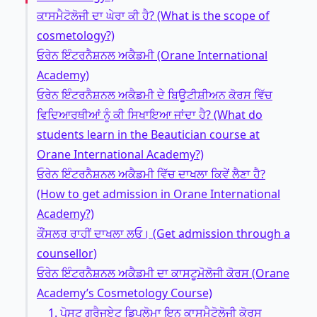
ਕਾਸਮੈਟੋਲੋਜੀ ਦਾ ਘੇਰਾ ਕੀ ਹੈ? (What is the scope of
cosmetology?)
ਓਰੇਨ ਇੰਟਰਨੈਸ਼ਨਲ ਅਕੈਡਮੀ (Orane International
Academy)
ਓਰੇਨ ਇੰਟਰਨੈਸ਼ਨਲ ਅਕੈਡਮੀ ਦੇ ਬਿਊਟੀਸ਼ੀਅਨ ਕੋਰਸ ਵਿੱਚ
ਵਿਦਿਆਰਥੀਆਂ ਨੂੰ ਕੀ ਸਿਖਾਇਆ ਜਾਂਦਾ ਹੈ? (What do
students learn in the Beautician course at
Orane International Academy?)
ਓਰੇਨ ਇੰਟਰਨੈਸ਼ਨਲ ਅਕੈਡਮੀ ਵਿੱਚ ਦਾਖਲਾ ਕਿਵੇਂ ਲੈਣਾ ਹੈ?
(How to get admission in Orane International
Academy?)
ਕੌਂਸਲਰ ਰਾਹੀਂ ਦਾਖਲਾ ਲਓ। (Get admission through a
counsellor)
ਓਰੇਨ ਇੰਟਰਨੈਸ਼ਨਲ ਅਕੈਡਮੀ ਦਾ ਕਾਸਟੂਮੋਲੋਜੀ ਕੋਰਸ (Orane
Academy’s Cosmetology Course)
1. ਪੋਸਟ ਗ੍ਰੈਜੂਏਟ ਡਿਪਲੋਮਾ ਇਨ ਕਾਸਮੈਟੋਲੋਜੀ ਕੋਰਸ