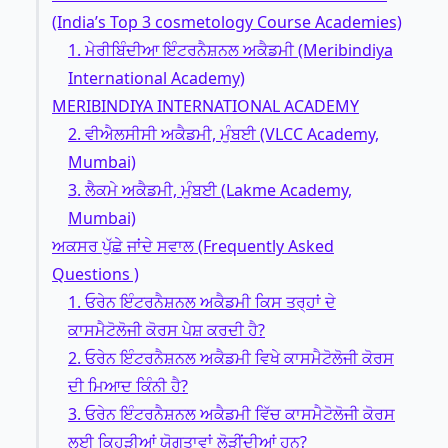
(India’s Top 3 cosmetology Course Academies)
1. ਮੇਰੀਬਿੰਦੀਆ ਇੰਟਰਨੈਸ਼ਨਲ ਅਕੈਡਮੀ (Meribindiya
International Academy)
MERIBINDIYA INTERNATIONAL ACADEMY
2. ਵੀਐਲਸੀਸੀ ਅਕੈਡਮੀ, ਮੁੰਬਈ (VLCC Academy,
Mumbai)
3. ਲੈਕਮੇ ਅਕੈਡਮੀ, ਮੁੰਬਈ (Lakme Academy,
Mumbai)
ਅਕਸਰ ਪੁੱਛੇ ਜਾਂਦੇ ਸਵਾਲ (Frequently Asked
Questions )
1. ਓਰੇਨ ਇੰਟਰਨੈਸ਼ਨਲ ਅਕੈਡਮੀ ਕਿਸ ਤਰ੍ਹਾਂ ਦੇ
ਕਾਸਮੈਟੋਲੋਜੀ ਕੋਰਸ ਪੇਸ਼ ਕਰਦੀ ਹੈ?
2. ਓਰੇਨ ਇੰਟਰਨੈਸ਼ਨਲ ਅਕੈਡਮੀ ਵਿਖੇ ਕਾਸਮੈਟੋਲੋਜੀ ਕੋਰਸ
ਦੀ ਮਿਆਦ ਕਿੰਨੀ ਹੈ?
3. ਓਰੇਨ ਇੰਟਰਨੈਸ਼ਨਲ ਅਕੈਡਮੀ ਵਿੱਚ ਕਾਸਮੈਟੋਲੋਜੀ ਕੋਰਸ
ਲਈ ਕਿਹੜੀਆਂ ਯੋਗਤਾਵਾਂ ਲੋੜੀਂਦੀਆਂ ਹਨ?