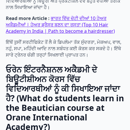
ਵਿਦਿਆਰਥੀਆਂ ਨੂੰ ਥਿਊਰੀ ਅਤੇ ਪ੍ਰੈਕਟੀਕਲ ਦੋਵੇਂ ਬਹੁਤ ਵਧੀਆ ਤਰੀਕੇ
ਨਾਲ ਸਿਖਾਇਆ ਜਾਂਦਾ ਹੈ।
Read more Article :
ਭਾਰਤ ਵਿੱਚ ਚੋਟੀ ਦੀਆਂ 10 ਹੇਅਰ
ਅਕੈਡਮੀਆਂ | ਹੇਅਰ ਡ੍ਰੈਸਰ ਬਣਨ ਦਾ ਰਸਤਾ (Top 10 Hair
Academy in India | Path to become a hairdresser)
ਇੱਥੋਂ ਤੁਸੀਂ ਸਰਟੀਫਿਕੇਟ ਤੋਂ ਲੈ ਕੇ ਡਿਪਲੋਮਾ ਤੱਕ ਸੁੰਦਰਤਾ, ਮੇਕਅਪ, ਵਾਲ,
ਨਹੁੰ, ਸਪਾ, ਮਹਿੰਦੀ ਆਦਿ ਨਾਲ ਸਬੰਧਤ ਕਈ ਕੋਰਸ ਕਰ ਸਕਦੇ ਹੋ। ਇੱਥੇ
ਸਾਰੇ ਟ੍ਰੇਨਰ ਚੰਗੀ ਤਰ੍ਹਾਂ ਸਿਖਲਾਈ ਪ੍ਰਾਪਤ ਹਨ।
ਓਰੇਨ ਇੰਟਰਨੈਸ਼ਨਲ ਅਕੈਡਮੀ ਦੇ
ਬਿਊਟੀਸ਼ੀਅਨ ਕੋਰਸ ਵਿੱਚ
ਵਿਦਿਆਰਥੀਆਂ ਨੂੰ ਕੀ ਸਿਖਾਇਆ ਜਾਂਦਾ
ਹੈ? (What do students learn in
the Beautician course at
Orane International
Academy?)