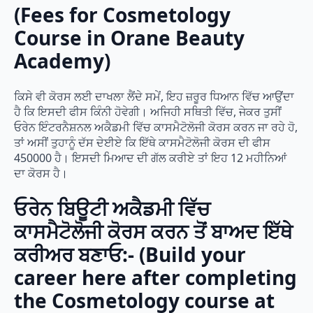
(Fees for Cosmetology
Course in Orane Beauty
Academy)
ਕਿਸੇ ਵੀ ਕੋਰਸ ਲਈ ਦਾਖਲਾ ਲੈਂਦੇ ਸਮੇਂ, ਇਹ ਜ਼ਰੂਰ ਧਿਆਨ ਵਿੱਚ ਆਉਂਦਾ
ਹੈ ਕਿ ਇਸਦੀ ਫੀਸ ਕਿੰਨੀ ਹੋਵੇਗੀ। ਅਜਿਹੀ ਸਥਿਤੀ ਵਿੱਚ, ਜੇਕਰ ਤੁਸੀਂ
ਓਰੇਨ ਇੰਟਰਨੈਸ਼ਨਲ ਅਕੈਡਮੀ ਵਿੱਚ ਕਾਸਮੈਟੋਲੋਜੀ ਕੋਰਸ ਕਰਨ ਜਾ ਰਹੇ ਹੋ,
ਤਾਂ ਅਸੀਂ ਤੁਹਾਨੂੰ ਦੱਸ ਦੇਈਏ ਕਿ ਇੱਥੇ ਕਾਸਮੈਟੋਲੋਜੀ ਕੋਰਸ ਦੀ ਫੀਸ
450000 ਹੈ। ਇਸਦੀ ਮਿਆਦ ਦੀ ਗੱਲ ਕਰੀਏ ਤਾਂ ਇਹ 12 ਮਹੀਨਿਆਂ
ਦਾ ਕੋਰਸ ਹੈ।
ਓਰੇਨ ਬਿਊਟੀ ਅਕੈਡਮੀ ਵਿੱਚ
ਕਾਸਮੈਟੋਲੋਜੀ ਕੋਰਸ ਕਰਨ ਤੋਂ ਬਾਅਦ ਇੱਥੇ
ਕਰੀਅਰ ਬਣਾਓ:- (Build your
career here after completing
the Cosmetology course at