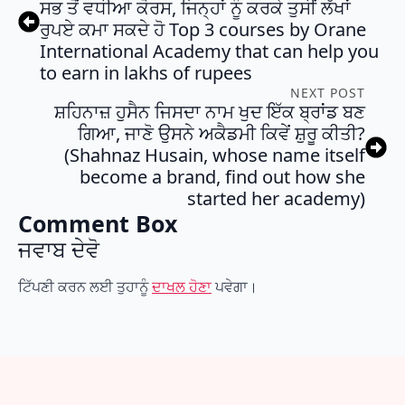
ਸਭ ਤੋਂ ਵਧੀਆ ਕੋਰਸ, ਜਿਨ੍ਹਾਂ ਨੂੰ ਕਰਕੇ ਤੁਸੀਂ ਲੱਖਾਂ
ਰੁਪਏ ਕਮਾ ਸਕਦੇ ਹੋ Top 3 courses by Orane
International Academy that can help you
to earn in lakhs of rupees
NEXT POST
ਸ਼ਹਿਨਾਜ਼ ਹੁਸੈਨ ਜਿਸਦਾ ਨਾਮ ਖੁਦ ਇੱਕ ਬ੍ਰਾਂਡ ਬਣ
ਗਿਆ, ਜਾਣੋ ਉਸਨੇ ਅਕੈਡਮੀ ਕਿਵੇਂ ਸ਼ੁਰੂ ਕੀਤੀ?
(Shahnaz Husain, whose name itself
become a brand, find out how she
started her academy)
Comment Box
ਜਵਾਬ ਦੇਵੋ
ਟਿੱਪਣੀ ਕਰਨ ਲਈ ਤੁਹਾਨੂੰ
ਦਾਖਲ ਹੋਣਾ
ਪਵੇਗਾ।