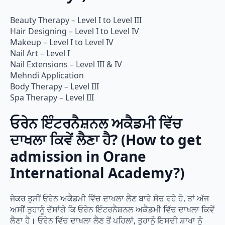
Beauty Therapy – Level I to Level III
Hair Designing – Level I to Level IV
Makeup – Level I to Level IV
Nail Art – Level I
Nail Extensions – Level III & IV
Mehndi Application
Body Therapy – Level III
Spa Therapy – Level III
ਓਰੇਨ ਇੰਟਰਨੈਸ਼ਨਲ ਅਕੈਡਮੀ ਵਿੱਚ
ਦਾਖਲਾ ਕਿਵੇਂ ਲੈਣਾ ਹੈ? (How to get
admission in Orane
International Academy?)
ਜੇਕਰ ਤੁਸੀਂ ਓਰੇਨ ਅਕੈਡਮੀ ਵਿੱਚ ਦਾਖਲਾ ਲੈਣ ਬਾਰੇ ਸੋਚ ਰਹੇ ਹੋ, ਤਾਂ ਅੱਜ
ਅਸੀਂ ਤੁਹਾਨੂੰ ਦੱਸਾਂਗੇ ਕਿ ਓਰੇਨ ਇੰਟਰਨੈਸ਼ਨਲ ਅਕੈਡਮੀ ਵਿੱਚ ਦਾਖਲਾ ਕਿਵੇਂ
ਲੈਣਾ ਹੈ। ਓਰੇਨ ਵਿੱਚ ਦਾਖਲਾ ਲੈਣ ਤੋਂ ਪਹਿਲਾਂ, ਤੁਹਾਨੂੰ ਇਸਦੀ ਸ਼ਾਖਾ ਨੂੰ