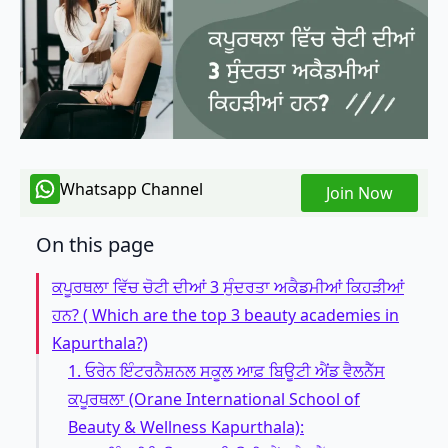
Whatsapp Channel
Join Now
On this page
ਕਪੂਰਥਲਾ ਵਿੱਚ ਚੋਟੀ ਦੀਆਂ 3 ਸੁੰਦਰਤਾ ਅਕੈਡਮੀਆਂ ਕਿਹੜੀਆਂ
ਹਨ? ( Which are the top 3 beauty academies in
Kapurthala?)
1. ਓਰੇਨ ਇੰਟਰਨੈਸ਼ਨਲ ਸਕੂਲ ਆਫ਼ ਬਿਊਟੀ ਐਂਡ ਵੈਲਨੈੱਸ
ਕਪੂਰਥਲਾ (Orane International School of
Beauty & Wellness Kapurthala):