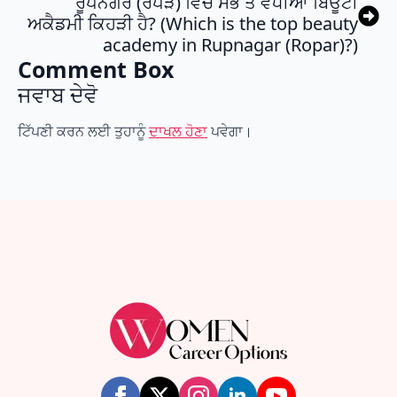
ਰੂਪਨਗਰ (ਰੋਪੜ) ਵਿੱਚ ਸਭ ਤੋਂ ਵਧੀਆ ਬਿਊਟੀ
ਅਕੈਡਮੀ ਕਿਹੜੀ ਹੈ? (Which is the top beauty
academy in Rupnagar (Ropar)?)
Comment Box
ਜਵਾਬ ਦੇਵੋ
ਟਿੱਪਣੀ ਕਰਨ ਲਈ ਤੁਹਾਨੂੰ
ਦਾਖਲ ਹੋਣਾ
ਪਵੇਗਾ।