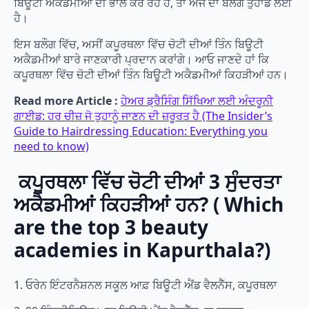
ਬਿਊਟੀ ਅਕੈਡਮੀਆਂ ਦੀ ਭਾਲ ਕਰ ਰਹੇ ਹੋ, ਤਾਂ ਅੱਜ ਦਾ ਬਲੌਗ ਤੁਹਾਡੇ ਲਈ
ਹੈ।
ਇਸ ਬਲੌਗ ਵਿੱਚ, ਅਸੀਂ ਕਪੂਰਥਲਾ ਵਿੱਚ ਚੋਟੀ ਦੀਆਂ ਤਿੰਨ ਬਿਊਟੀ
ਅਕੈਡਮੀਆਂ ਬਾਰੇ ਜਾਣਕਾਰੀ ਪ੍ਰਦਾਨ ਕਰਾਂਗੇ। ਆਓ ਜਾਣਦੇ ਹਾਂ ਕਿ
ਕਪੂਰਥਲਾ ਵਿੱਚ ਚੋਟੀ ਦੀਆਂ ਤਿੰਨ ਬਿਊਟੀ ਅਕੈਡਮੀਆਂ ਕਿਹੜੀਆਂ ਹਨ।
Read more Article :
ਹੇਅਰ ਡ੍ਰੈਸਿੰਗ ਸਿੱਖਿਆ ਲਈ ਅੰਦਰੂਨੀ
ਗਾਈਡ: ਹਰ ਚੀਜ਼ ਜੋ ਤੁਹਾਨੂੰ ਜਾਣਨ ਦੀ ਜ਼ਰੂਰਤ ਹੈ (The Insider’s
Guide to Hairdressing Education: Everything you
need to know)
ਕਪੂਰਥਲਾ ਵਿੱਚ ਚੋਟੀ ਦੀਆਂ 3 ਸੁੰਦਰਤਾ
ਅਕੈਡਮੀਆਂ ਕਿਹੜੀਆਂ ਹਨ? ( Which
are the top 3 beauty
academies in Kapurthala?)
1. ਓਰੇਨ ਇੰਟਰਨੈਸ਼ਨਲ ਸਕੂਲ ਆਫ਼ ਬਿਊਟੀ ਐਂਡ ਵੈਲਨੈੱਸ, ਕਪੂਰਥਲਾ