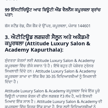
99 ਇੰਸਟੀਚਿਊਟ ਆਫ ਬਿਊਟੀ ਐਂਡ ਵੈਲਨੈੱਸ ਕਪੂਰਥਲਾ ਬ੍ਰਾਂਚ
ਪਤਾ:
ਬੱਸ ਸਟੈਂਡ ਰੋਡ, ਯੈੱਸ ਬੈਂਕ ਦੇ ਉੱਪਰ, ਕਪੂਰਥਲਾ, ਪੰਜਾਬ 144601
3. ਐਟੀਟਿਊਡ ਲਗਜ਼ਰੀ ਸੈਲੂਨ ਅਤੇ ਅਕੈਡਮੀ
ਕਪੂਰਥਲਾ (Attitude Luxury Salon &
Academy Kapurthala):
ਸੁੰਦਰਤਾ ਕੋਰਸਾਂ ਲਈ Attitude Luxury Salon & Academy
ਕਪੂਰਥਲਾ ਵਿੱਚ ਤੀਜੇ ਸਥਾਨ ‘ਤੇ ਹੈ। ਇੱਥੇ ਬਹੁਤ ਹੀ ਪੇਸ਼ੇਵਰ ਟ੍ਰੇਨਰ
ਸਿਖਲਾਈ ਦਿੰਦੇ ਹਨ। Attitude Luxury Salon & Academy
ਕਪੂਰਥਲਾ ਸ਼ਾਖਾ ਦਾ ਇੱਕ ਬੈਚ 30-35 ਵਿਦਿਆਰਥੀਆਂ ਨੂੰ ਸਿਖਲਾਈ
ਦਿੰਦਾ ਹੈ।
Attitude Luxury Salon & Academy ਕਪੂਰਥਲਾ ਵਿਖੇ ਇੱਕ ਪੂਰੇ
ਬਿਊਟੀ ਪਾਰਲਰ ਕੋਰਸ ਦੀ ਫੀਸ ਲਗਭਗ ₹3 ਲੱਖ ਹੈ, ਅਤੇ ਇਸਦੀ
ਮਿਆਦ ਇੱਕ ਸਾਲ ਹੈ। Attitude Luxury Salon & Academy ਦੀ
ਕਪੂਰਥਲਾ ਵਿੱਚ ਸਿਰਫ਼ ਇੱਕ ਸ਼ਾਖਾ ਹੈ, ਇਸ ਲਈ ਵਿਦਿਆਰਥੀਆਂ ਨੂੰ