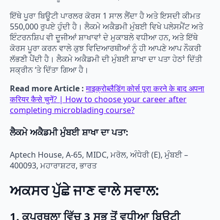
ਇੱਥੇ ਪੂਰਾ ਬਿਊਟੀ ਪਾਰਲਰ ਕੋਰਸ 1 ਸਾਲ ਲੈਂਦਾ ਹੈ ਅਤੇ ਇਸਦੀ ਕੀਮਤ
550,000 ਰੁਪਏ ਹੁੰਦੀ ਹੈ। ਲੈਕਮੇ ਅਕੈਡਮੀ ਮੁੰਬਈ ਵਿਖੇ ਪਲੇਸਮੈਂਟ ਅਤੇ
ਇੰਟਰਨਸ਼ਿਪ ਵੀ ਦੂਜੀਆਂ ਸ਼ਾਖਾਵਾਂ ਦੇ ਮੁਕਾਬਲੇ ਵਧੀਆ ਹਨ, ਅਤੇ ਇੱਥੇ
ਕੋਰਸ ਪੂਰਾ ਕਰਨ ਵਾਲੇ ਕੁਝ ਵਿਦਿਆਰਥੀਆਂ ਨੂੰ ਹੀ ਆਪਣੇ ਆਪ ਨੌਕਰੀ
ਲੱਭਣੀ ਪੈਂਦੀ ਹੈ। ਲੈਕਮੇ ਅਕੈਡਮੀ ਦੀ ਮੁੰਬਈ ਸ਼ਾਖਾ ਦਾ ਪਤਾ ਹੇਠਾਂ ਦਿੱਤੀ
ਸਕ੍ਰੀਨ ‘ਤੇ ਦਿੱਤਾ ਗਿਆ ਹੈ।
Read more Article :
माइक्रोब्लैडिंग कोर्स पूरा करने के बाद अपना
करियर कैसे चुनें? | How to choose your career after
completing microblading course?
ਲੈਕਮੇ ਅਕੈਡਮੀ ਮੁੰਬਈ ਸ਼ਾਖਾ ਦਾ ਪਤਾ:
Aptech House, A-65, MIDC, ਮਰੋਲ, ਅੰਧੇਰੀ (E), ਮੁੰਬਈ –
400093, ਮਹਾਰਾਸ਼ਟਰ, ਭਾਰਤ
ਅਕਸਰ ਪੁੱਛੇ ਜਾਣ ਵਾਲੇ ਸਵਾਲ:
1.
ਕਪੂਰਥਲਾ
ਵਿੱਚ 3 ਸਭ ਤੋਂ ਵਧੀਆ ਬਿਊਟੀ