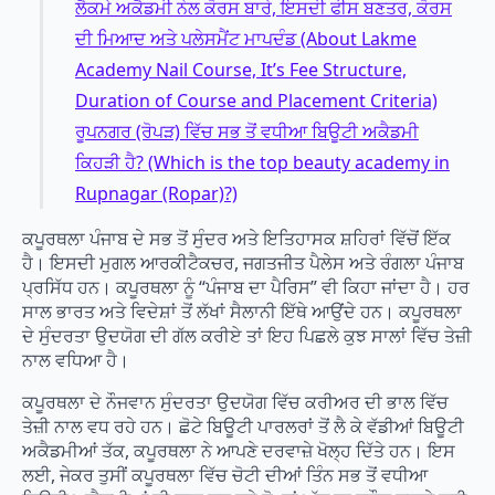
ਲੈਕਮੇ ਅਕੈਡਮੀ ਨੇਲ ਕੋਰਸ ਬਾਰੇ, ਇਸਦੀ ਫੀਸ ਬਣਤਰ, ਕੋਰਸ
ਦੀ ਮਿਆਦ ਅਤੇ ਪਲੇਸਮੈਂਟ ਮਾਪਦੰਡ (About Lakme
Academy Nail Course, It’s Fee Structure,
Duration of Course and Placement Criteria)
ਰੂਪਨਗਰ (ਰੋਪੜ) ਵਿੱਚ ਸਭ ਤੋਂ ਵਧੀਆ ਬਿਊਟੀ ਅਕੈਡਮੀ
ਕਿਹੜੀ ਹੈ? (Which is the top beauty academy in
Rupnagar (Ropar)?)
ਕਪੂਰਥਲਾ ਪੰਜਾਬ ਦੇ ਸਭ ਤੋਂ ਸੁੰਦਰ ਅਤੇ ਇਤਿਹਾਸਕ ਸ਼ਹਿਰਾਂ ਵਿੱਚੋਂ ਇੱਕ
ਹੈ। ਇਸਦੀ ਮੁਗਲ ਆਰਕੀਟੈਕਚਰ, ਜਗਤਜੀਤ ਪੈਲੇਸ ਅਤੇ ਰੰਗਲਾ ਪੰਜਾਬ
ਪ੍ਰਸਿੱਧ ਹਨ। ਕਪੂਰਥਲਾ ਨੂੰ “ਪੰਜਾਬ ਦਾ ਪੈਰਿਸ” ਵੀ ਕਿਹਾ ਜਾਂਦਾ ਹੈ। ਹਰ
ਸਾਲ ਭਾਰਤ ਅਤੇ ਵਿਦੇਸ਼ਾਂ ਤੋਂ ਲੱਖਾਂ ਸੈਲਾਨੀ ਇੱਥੇ ਆਉਂਦੇ ਹਨ। ਕਪੂਰਥਲਾ
ਦੇ ਸੁੰਦਰਤਾ ਉਦਯੋਗ ਦੀ ਗੱਲ ਕਰੀਏ ਤਾਂ ਇਹ ਪਿਛਲੇ ਕੁਝ ਸਾਲਾਂ ਵਿੱਚ ਤੇਜ਼ੀ
ਨਾਲ ਵਧਿਆ ਹੈ।
ਕਪੂਰਥਲਾ ਦੇ ਨੌਜਵਾਨ ਸੁੰਦਰਤਾ ਉਦਯੋਗ ਵਿੱਚ ਕਰੀਅਰ ਦੀ ਭਾਲ ਵਿੱਚ
ਤੇਜ਼ੀ ਨਾਲ ਵਧ ਰਹੇ ਹਨ। ਛੋਟੇ ਬਿਊਟੀ ਪਾਰਲਰਾਂ ਤੋਂ ਲੈ ਕੇ ਵੱਡੀਆਂ ਬਿਊਟੀ
ਅਕੈਡਮੀਆਂ ਤੱਕ, ਕਪੂਰਥਲਾ ਨੇ ਆਪਣੇ ਦਰਵਾਜ਼ੇ ਖੋਲ੍ਹ ਦਿੱਤੇ ਹਨ। ਇਸ
ਲਈ, ਜੇਕਰ ਤੁਸੀਂ ਕਪੂਰਥਲਾ ਵਿੱਚ ਚੋਟੀ ਦੀਆਂ ਤਿੰਨ ਸਭ ਤੋਂ ਵਧੀਆ