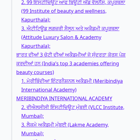
2. 99 ਇੰਸਟੀਚਿਊਟ ਆਫ ਬਿਊਟੀ ਐਂਡ ਵੈਲਨੈੱਸ, ਕਪੂਰਥਲਾ
(99 Institute of beauty and wellness,
Kapurthala):
3. ਐਟੀਟਿਊਡ ਲਗਜ਼ਰੀ ਸੈਲੂਨ ਅਤੇ ਅਕੈਡਮੀ ਕਪੂਰਥਲਾ
(Attitude Luxury Salon & Academy
Kapurthala):
ਭਾਰਤ ਦੀਆਂ 3 ਚੋਟੀ ਦੀਆਂ ਅਕੈਡਮੀਆਂ ਜੋ ਸੁੰਦਰਤਾ ਕੋਰਸ ਪੇਸ਼
ਕਰਦੀਆਂ ਹਨ (India’s top 3 academies offering
beauty courses)
1. ਮੇਰੀਬਿੰਦੀਆ ਇੰਟਰਨੈਸ਼ਨਲ ਅਕੈਡਮੀ (Meribindiya
International Academy)
MERIBINDIYA INTERNATIONAL ACADEMY
2. ਵੀਐਲਸੀਸੀ ਇੰਸਟੀਚਿਊਟ ਮੁੰਬਈ (VLCC Institute,
Mumbai):
3. ਲੈਕਮੇ ਅਕੈਡਮੀ ਮੁੰਬਈ (Lakme Academy,
Mumbai):