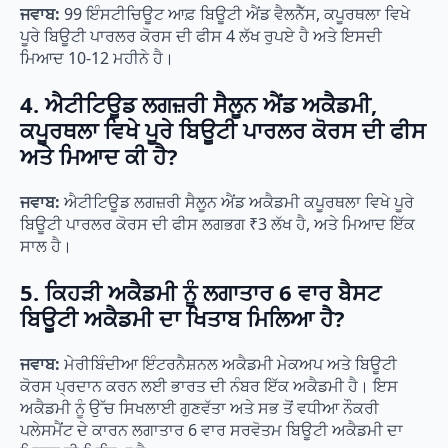
ਜਵਾਬ:
99 ਇੰਸਟੀਚਿਊਟ ਆਫ਼ ਬਿਊਟੀ ਐਂਡ ਵੈਲਨੈੱਸ, ਕਪੂਰਥਲਾ ਵਿਖੇ
ਪੂਰੇ ਬਿਊਟੀ ਪਾਰਲਰ ਕੋਰਸ ਦੀ ਫੀਸ 4 ਲੱਖ ਰੁਪਏ ਹੈ ਅਤੇ ਇਸਦੀ
ਮਿਆਦ 10-12 ਮਹੀਨੇ ਹੈ।
4. ਐਟੀਟਿਊਡ ਲਗਜ਼ਰੀ ਸੈਲੂਨ ਐਂਡ ਅਕੈਡਮੀ,
ਕਪੂਰਥਲਾ ਵਿਖੇ ਪੂਰੇ ਬਿਊਟੀ ਪਾਰਲਰ ਕੋਰਸ ਦੀ ਫੀਸ
ਅਤੇ ਮਿਆਦ ਕੀ ਹੈ?
ਜਵਾਬ:
ਐਟੀਟਿਊਡ ਲਗਜ਼ਰੀ ਸੈਲੂਨ ਐਂਡ ਅਕੈਡਮੀ ਕਪੂਰਥਲਾ ਵਿਖੇ ਪੂਰੇ
ਬਿਊਟੀ ਪਾਰਲਰ ਕੋਰਸ ਦੀ ਫੀਸ ਲਗਭਗ ₹3 ਲੱਖ ਹੈ, ਅਤੇ ਮਿਆਦ ਇੱਕ
ਸਾਲ ਹੈ।
5. ਕਿਹੜੀ ਅਕੈਡਮੀ ਨੂੰ ਲਗਾਤਾਰ 6 ਵਾਰ ਬੈਸਟ
ਬਿਊਟੀ ਅਕੈਡਮੀ ਦਾ ਖਿਤਾਬ ਮਿਲਿਆ ਹੈ?
ਜਵਾਬ:
ਮੇਰੀਬਿੰਦੀਆ ਇੰਟਰਨੈਸ਼ਨਲ ਅਕੈਡਮੀ ਮੇਕਅਪ ਅਤੇ ਬਿਊਟੀ
ਕੋਰਸ ਪ੍ਰਦਾਨ ਕਰਨ ਲਈ ਭਾਰਤ ਦੀ ਨੰਬਰ ਇੱਕ ਅਕੈਡਮੀ ਹੈ। ਇਸ
ਅਕੈਡਮੀ ਨੂੰ ਉੱਚ ਸਿਖਲਾਈ ਗੁਣਵੱਤਾ ਅਤੇ ਸਭ ਤੋਂ ਵਧੀਆ ਨੌਕਰੀ
ਪਲੇਸਮੈਂਟ ਦੇ ਕਾਰਨ ਲਗਾਤਾਰ 6 ਵਾਰ ਸਰਵੋਤਮ ਬਿਊਟੀ ਅਕੈਡਮੀ ਦਾ