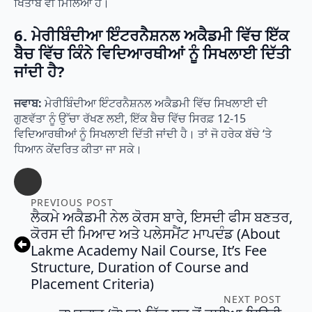
ਖਿਤਾਬ ਵੀ ਮਿਲਿਆ ਹੈ।
6. ਮੇਰੀਬਿੰਦੀਆ ਇੰਟਰਨੈਸ਼ਨਲ ਅਕੈਡਮੀ ਵਿੱਚ ਇੱਕ
ਬੈਚ ਵਿੱਚ ਕਿੰਨੇ ਵਿਦਿਆਰਥੀਆਂ ਨੂੰ ਸਿਖਲਾਈ ਦਿੱਤੀ
ਜਾਂਦੀ ਹੈ?
ਜਵਾਬ:
ਮੇਰੀਬਿੰਦੀਆ ਇੰਟਰਨੈਸ਼ਨਲ ਅਕੈਡਮੀ ਵਿੱਚ ਸਿਖਲਾਈ ਦੀ
ਗੁਣਵੱਤਾ ਨੂੰ ਉੱਚਾ ਰੱਖਣ ਲਈ, ਇੱਕ ਬੈਚ ਵਿੱਚ ਸਿਰਫ਼ 12-15
ਵਿਦਿਆਰਥੀਆਂ ਨੂੰ ਸਿਖਲਾਈ ਦਿੱਤੀ ਜਾਂਦੀ ਹੈ। ਤਾਂ ਜੋ ਹਰੇਕ ਬੱਚੇ ‘ਤੇ
ਧਿਆਨ ਕੇਂਦਰਿਤ ਕੀਤਾ ਜਾ ਸਕੇ।
PREVIOUS POST
ਲੈਕਮੇ ਅਕੈਡਮੀ ਨੇਲ ਕੋਰਸ ਬਾਰੇ, ਇਸਦੀ ਫੀਸ ਬਣਤਰ,
ਕੋਰਸ ਦੀ ਮਿਆਦ ਅਤੇ ਪਲੇਸਮੈਂਟ ਮਾਪਦੰਡ (About
Lakme Academy Nail Course, It’s Fee
Structure, Duration of Course and
Placement Criteria)
NEXT POST