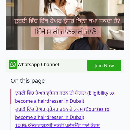
Whatsapp Channel
Join Now
On this page
ਦੁਬਈ ਵਿੱਚ ਹੇਅਰ ਡ੍ਰੈਸਰ ਬਣਨ ਦੀ ਯੋਗਤਾ (Eligibility to
become a hairdresser in Dubai)
ਦੁਬਈ ਵਿੱਚ ਹੇਅਰ ਡ੍ਰੈਸਰ ਬਣਨ ਦੇ ਕੋਰਸ (Courses to
become a hairdresser in Dubai)
100% ਅੰਤਰਰਾਸ਼ਟਰੀ ਨੌਕਰੀ ਪਲੇਸਮੈਂਟ ਵਾਲੇ ਕੋਰਸ