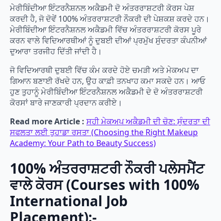
ਮੇਰੀਬਿੰਦੀਆ ਇੰਟਰਨੈਸ਼ਨਲ ਅਕੈਡਮੀ ਦੋ ਅੰਤਰਰਾਸ਼ਟਰੀ ਕੋਰਸ ਪੇਸ਼
ਕਰਦੀ ਹੈ, ਜੋ ਦੋਵੇਂ 100% ਅੰਤਰਰਾਸ਼ਟਰੀ ਨੌਕਰੀ ਦੀ ਪੇਸ਼ਕਸ਼ ਕਰਦੇ ਹਨ।
ਮੇਰੀਬਿੰਦੀਆ ਇੰਟਰਨੈਸ਼ਨਲ ਅਕੈਡਮੀ ਵਿੱਚ ਅੰਤਰਰਾਸ਼ਟਰੀ ਕੋਰਸ ਪੂਰੇ
ਕਰਨ ਵਾਲੇ ਵਿਦਿਆਰਥੀਆਂ ਨੂੰ ਦੁਬਈ ਦੀਆਂ ਪ੍ਰਮੁੱਖ ਸੁੰਦਰਤਾ ਕੰਪਨੀਆਂ
ਦੁਆਰਾ ਤਰਜੀਹ ਦਿੱਤੀ ਜਾਂਦੀ ਹੈ।
ਜੋ ਵਿਦਿਆਰਥੀ ਦੁਬਈ ਵਿੱਚ ਕੰਮ ਕਰਦੇ ਹੋਏ ਚਮੜੀ ਅਤੇ ਮੇਕਅਪ ਦਾ
ਗਿਆਨ ਬਣਾਈ ਰੱਖਦੇ ਹਨ, ਉਹ ਕਾਫ਼ੀ ਤਨਖਾਹ ਕਮਾ ਸਕਦੇ ਹਨ। ਆਓ
ਹੁਣ ਤੁਹਾਨੂੰ ਮੇਰੀਬਿੰਦੀਆ ਇੰਟਰਨੈਸ਼ਨਲ ਅਕੈਡਮੀ ਦੇ ਦੋ ਅੰਤਰਰਾਸ਼ਟਰੀ
ਕੋਰਸਾਂ ਬਾਰੇ ਜਾਣਕਾਰੀ ਪ੍ਰਦਾਨ ਕਰੀਏ।
Read more Article :
ਸਹੀ ਮੇਕਅਪ ਅਕੈਡਮੀ ਦੀ ਚੋਣ: ਸੁੰਦਰਤਾ ਦੀ
ਸਫਲਤਾ ਲਈ ਤੁਹਾਡਾ ਰਸਤਾ (Choosing the Right Makeup
Academy: Your Path to Beauty Success)
100% ਅੰਤਰਰਾਸ਼ਟਰੀ ਨੌਕਰੀ ਪਲੇਸਮੈਂਟ
ਵਾਲੇ ਕੋਰਸ (Courses with 100%
International Job
Placement):-