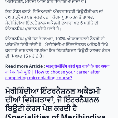
ਐਕਸਟੈਂਸ਼ਨ, ਮਹਿੰਦੀ ਆਦਿ ਬਾਰੇ ਸਿਖਾਇਆ ਜਾਂਦਾ ਹੈ।
ਇਹ ਕੋਰਸ ਕਰਕੇ, ਵਿਦਿਆਰਥੀ ਅੰਤਰਰਾਸ਼ਟਰੀ ਬਿਊਟੀਸ਼ੀਅਨ ਜਾਂ
ਹੇਅਰ ਡ੍ਰੈਸਰ ਬਣ ਸਕਦੇ ਹਨ। ਕੋਰਸ ਪੂਰਾ ਕਰਨ ਤੋਂ ਬਾਅਦ,
ਮੇਰੀਬਿੰਦੀਆ ਇੰਟਰਨੈਸ਼ਨਲ ਅਕੈਡਮੀ ਦੁਆਰਾ ਖੁਦ 6 ਮਹੀਨੇ ਦੀ
ਇੰਟਰਨਸ਼ਿਪ ਪ੍ਰਦਾਨ ਕੀਤੀ ਜਾਂਦੀ ਹੈ।
ਇੰਟਰਨਸ਼ਿਪ ਪੂਰੀ ਹੋਣ ਤੋਂ ਬਾਅਦ, 100% ਅੰਤਰਰਾਸ਼ਟਰੀ ਨੌਕਰੀ ਦੀ
ਪਲੇਸਮੈਂਟ ਦਿੱਤੀ ਜਾਂਦੀ ਹੈ। ਮੇਰੀਬਿੰਦੀਆ ਇੰਟਰਨੈਸ਼ਨਲ ਅਕੈਡਮੀ ਵਿਖੇ
ਕਰਵਾਏ ਜਾਣ ਵਾਲੇ ਡਿਪਲੋਮਾ ਇਨ ਇੰਟਰਨੈਸ਼ਨਲ ਬਿਊਟੀ ਕਲਚਰ ਕੋਰਸ
ਦੀ ਮਿਆਦ 15 ਮਹੀਨੇ ਹੈ।
Read more Article :
माइक्रोब्लैडिंग कोर्स पूरा करने के बाद अपना
करियर कैसे चुनें? | How to choose your career after
completing microblading course?
ਮੇਰੀਬਿੰਦੀਆ ਇੰਟਰਨੈਸ਼ਨਲ ਅਕੈਡਮੀ
ਦੀਆਂ ਵਿਸ਼ੇਸ਼ਤਾਵਾਂ, ਜੋ ਇੰਟਰਨੈਸ਼ਨਲ
ਬਿਊਟੀ ਕੋਰਸ ਪੇਸ਼ ਕਰਦੀ ਹੈ
(Specialities of Meribindiya