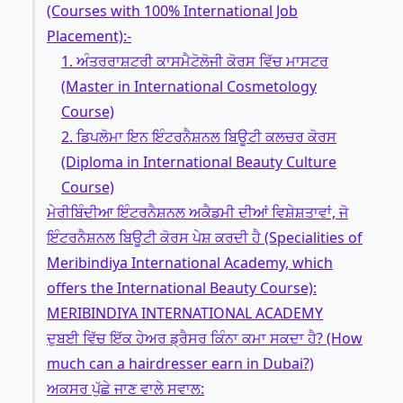
(Courses with 100% International Job
Placement):-
1. ਅੰਤਰਰਾਸ਼ਟਰੀ ਕਾਸਮੈਟੋਲੋਜੀ ਕੋਰਸ ਵਿੱਚ ਮਾਸਟਰ
(Master in International Cosmetology
Course)
2. ਡਿਪਲੋਮਾ ਇਨ ਇੰਟਰਨੈਸ਼ਨਲ ਬਿਊਟੀ ਕਲਚਰ ਕੋਰਸ
(Diploma in International Beauty Culture
Course)
ਮੇਰੀਬਿੰਦੀਆ ਇੰਟਰਨੈਸ਼ਨਲ ਅਕੈਡਮੀ ਦੀਆਂ ਵਿਸ਼ੇਸ਼ਤਾਵਾਂ, ਜੋ
ਇੰਟਰਨੈਸ਼ਨਲ ਬਿਊਟੀ ਕੋਰਸ ਪੇਸ਼ ਕਰਦੀ ਹੈ (Specialities of
Meribindiya International Academy, which
offers the International Beauty Course):
MERIBINDIYA INTERNATIONAL ACADEMY
ਦੁਬਈ ਵਿੱਚ ਇੱਕ ਹੇਅਰ ਡ੍ਰੈਸਰ ਕਿੰਨਾ ਕਮਾ ਸਕਦਾ ਹੈ? (How
much can a hairdresser earn in Dubai?)
ਅਕਸਰ ਪੁੱਛੇ ਜਾਣ ਵਾਲੇ ਸਵਾਲ: