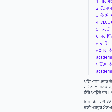
1. ਪਟਿਆਲ
2. ਹੈੱਡਮ
3. ਲੈਕਮੇ
4. VLCC 
5. ਕਿਹੜੀ
6. ਮੇਰੀਬਿ
ਜਾਂਦੀ ਹੈ?
ਜਲੰਧਰ ਵਿ
academie
ਬਠਿੰਡਾ ਵ
academi
ਪਟਿਆਲਾ ਪੰਜਾਬ ਦੇ 
ਪਟਿਆਲਾ ਸਲਵਾਰ, ਕ
ਇੱਥੇ ਆਉਂਦੇ ਹਨ। 
ਇਸ ਵਿੱਚ ਕਈ ਵੱਡੇ
ਕਈ ਮਸ਼ਹੂਰ ਮੇਕ