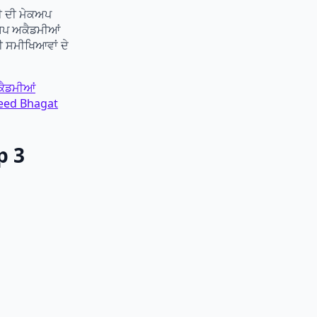
ਟੀ ਦੀ ਮੇਕਅਪ
ੇਕਅਪ ਅਕੈਡਮੀਆਂ
ੀ ਸਮੀਖਿਆਵਾਂ ਦੇ
ਅਕੈਡਮੀਆਂ
heed Bhagat
p 3