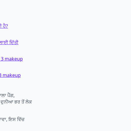
 ਹੈ?
ਖਲਾਈ ਦਿੱਤੀ
op 3 makeup
p 3 makeup
ਲਾ ਪੈੱਗ,
ਦੁਨੀਆ ਭਰ ਤੋਂ ਲੋਕ
ਾਵਾ, ਇਸ ਵਿੱਚ