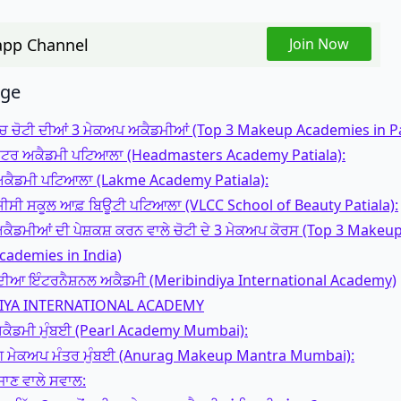
pp Channel
Join Now
age
ਚ ਚੋਟੀ ਦੀਆਂ 3 ਮੇਕਅਪ ਅਕੈਡਮੀਆਂ (Top 3 Makeup Academies in Pa
ਮਾਸਟਰ ਅਕੈਡਮੀ ਪਟਿਆਲਾ (Headmasters Academy Patiala):
 ਅਕੈਡਮੀ ਪਟਿਆਲਾ (Lakme Academy Patiala):
ੀਸੀ ਸਕੂਲ ਆਫ਼ ਬਿਊਟੀ ਪਟਿਆਲਾ (VLCC School of Beauty Patiala):
ਅਕੈਡਮੀਆਂ ਦੀ ਪੇਸ਼ਕਸ਼ ਕਰਨ ਵਾਲੇ ਚੋਟੀ ਦੇ 3 ਮੇਕਅਪ ਕੋਰਸ (Top 3 Make
cademies in India)
ਿੰਦੀਆ ਇੰਟਰਨੈਸ਼ਨਲ ਅਕੈਡਮੀ (Meribindiya International Academy)
IYA INTERNATIONAL ACADEMY
ਅਕੈਡਮੀ ਮੁੰਬਈ (Pearl Academy Mumbai):
ਾਗ ਮੇਕਅਪ ਮੰਤਰ ਮੁੰਬਈ (Anurag Makeup Mantra Mumbai):
ਜਾਣ ਵਾਲੇ ਸਵਾਲ: