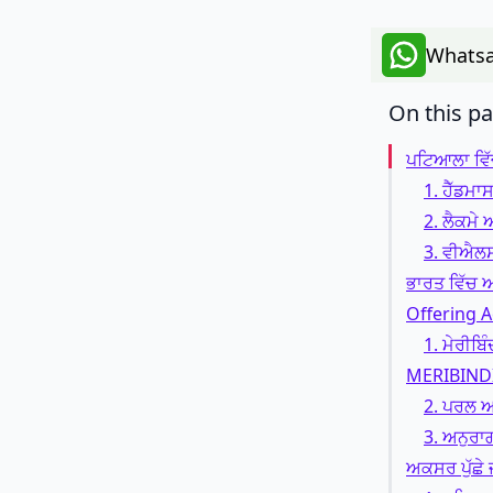
Whatsa
On this p
ਪਟਿਆਲਾ ਵਿੱ
1. ਹੈੱਡ
2. ਲੈਕਮੇ
3. ਵੀਐਲਸ
ਭਾਰਤ ਵਿੱਚ 
Offering A
1. ਮੇਰੀਬ
MERIBIND
2. ਪਰਲ 
3. ਅਨੁਰ
ਅਕਸਰ ਪੁੱਛੇ 