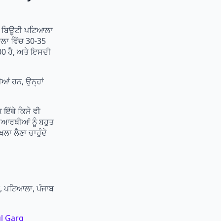
਼ ਬਿਊਟੀ ਪਟਿਆਲਾ
ਆਲਾ ਵਿੱਚ 30-35
0 ਹੈ, ਅਤੇ ਇਸਦੀ
ਂ ਹਨ, ਉਨ੍ਹਾਂ
ਇੱਥੇ ਕਿਸੇ ਵੀ
ਿਆਰਥੀਆਂ ਨੂੰ ਬਹੁਤ
ਾ ਲੈਣਾ ਚਾਹੁੰਦੇ
ੀ, ਪਟਿਆਲਾ, ਪੰਜਾਬ
ul Garg