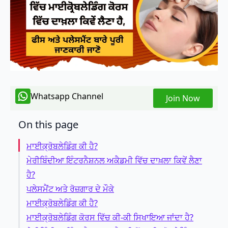
Whatsapp Channel
Join Now
On this page
ਮਾਈਕ੍ਰੋਬਲੇਡਿੰਗ ਕੀ ਹੈ?
ਮੇਰੀਬਿੰਦੀਆ ਇੰਟਰਨੈਸ਼ਨਲ ਅਕੈਡਮੀ ਵਿੱਚ ਦਾਖ਼ਲਾ ਕਿਵੇਂ ਲੈਣਾ
ਹੈ?
ਪਲੇਸਮੈਂਟ ਅਤੇ ਰੋਜ਼ਗਾਰ ਦੇ ਮੌਕੇ
ਮਾਈਕ੍ਰੋਬਲੇਡਿੰਗ ਕੀ ਹੈ?
ਮਾਈਕ੍ਰੋਬਲੇਡਿੰਗ ਕੋਰਸ ਵਿੱਚ ਕੀ-ਕੀ ਸਿਖਾਇਆ ਜਾਂਦਾ ਹੈ?