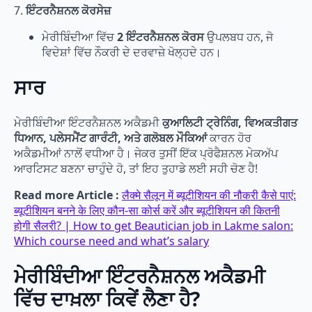
7.
ਇੰਟਰਨੈਸ਼ਨਲ ਕੋਰਸੇਜ਼
ਮੇਰੀਬਿੰਦੀਆ ਵਿੱਚ
2 ਇੰਟਰਨੈਸ਼ਨਲ ਕੋਰਸ
ਉਪਲਬਧ ਹਨ, ਜੋ
ਵਿਦੇਸ਼ਾਂ ਵਿੱਚ ਨੌਕਰੀ ਦੇ ਦਰਵਾਜ਼ੇ ਖੋਲ੍ਹਦੇ ਹਨ।
ਸਾਰ
ਮੇਰੀਬਿੰਦੀਆ ਇੰਟਰਨੈਸ਼ਨਲ ਅਕੈਡਮੀ
ਕੁਆਲਿਟੀ ਟ੍ਰੇਨਿੰਗ, ਵਿਅਕਤੀਗਤ
ਧਿਆਨ, ਪਲੇਸਮੈਂਟ ਗਾਰੰਟੀ, ਅਤੇ ਗਲੋਬਲ ਮੌਕਿਆਂ
ਕਾਰਨ ਹੋਰ
ਅਕੈਡਮੀਆਂ ਨਾਲੋਂ ਵਧੀਆ ਹੈ। ਜੇਕਰ ਤੁਸੀਂ ਇੱਕ ਪ੍ਰੋਫੈਸ਼ਨਲ ਮੇਕਅੱਪ
ਆਰਟਿਸਟ ਬਣਨਾ ਚਾਹੁੰਦੇ ਹੋ, ਤਾਂ ਇਹ ਤੁਹਾਡੇ ਲਈ ਸਹੀ ਚੋਣ ਹੈ!
Read more Article :
लैक्मे सैलून में ब्यूटीशियन की नौकरी कैसे पाएं:
ब्यूटीशियन बनने के लिए कौन-सा कोर्स करें और ब्यूटीशियन की कितनी
होगी सैलरी? | How to get Beautician job in Lakme salon:
Which course need and what’s salary
ਮੇਰੀਬਿੰਦੀਆ ਇੰਟਰਨੈਸ਼ਨਲ ਅਕੈਡਮੀ
ਵਿੱਚ ਦਾਖ਼ਲਾ ਕਿਵੇਂ ਲੈਣਾ ਹੈ?