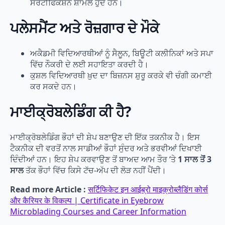
ਸਰਟੀਫਿਕੇਸ਼ਨ ਸ਼ਾਮਲ ਹੁੰਦੇ ਹਨ।
ਪਲੇਸਮੈਂਟ ਅਤੇ ਰੋਜ਼ਗਾਰ ਦੇ ਮੌਕੇ
ਅਕੈਡਮੀ ਵਿਦਿਆਰਥੀਆਂ ਨੂੰ ਸੈਲੂਨ, ਬਿਊਟੀ ਕਲੀਨਿਕਾਂ ਅਤੇ ਸਪਾ
ਵਿੱਚ ਨੌਕਰੀ ਦੇ ਲਈ ਸਹਾਇਤਾ ਕਰਦੀ ਹੈ।
ਕੁਸ਼ਲ ਵਿਦਿਆਰਥੀ ਖ਼ੁਦ ਦਾ ਬਿਜ਼ਨਸ ਸ਼ੁਰੂ ਕਰਕੇ ਵੀ ਚੰਗੀ ਕਮਾਈ
ਕਰ ਸਕਦੇ ਹਨ।
ਮਾਈਕ੍ਰੋਬਲੇਡਿੰਗ ਕੀ ਹੈ?
ਮਾਈਕ੍ਰੋਬਲੇਡਿੰਗ ਭੌਹਾਂ ਦੀ ਸ਼ੇਪ ਬਣਾਉਣ ਦੀ ਇੱਕ ਤਕਨੀਕ ਹੈ। ਇਸ
ਟੈਕਨੀਕ ਦੀ ਵਰਤੋਂ ਨਾਲ ਸਾਡੀਆਂ ਭੌਹਾਂ ਸੁੰਦਰ ਅਤੇ ਭਰਵੀਆਂ ਦਿਖਾਈ
ਦਿੰਦੀਆਂ ਹਨ। ਇਹ ਸ਼ੇਪ ਕਰਵਾਉਣ ਤੋਂ ਬਾਅਦ ਆਮ ਤੌਰ ‘ਤੇ
1 ਸਾਲ ਤੋਂ 3
ਸਾਲ
ਤੱਕ ਭੌਹਾਂ ਵਿੱਚ ਕਿਸੇ ਟੱਚ-ਅੱਪ ਦੀ ਲੋੜ ਨਹੀਂ ਪੈਂਦੀ।
Read more Article :
सर्टिफिकेट इन आईब्रो माइक्रोब्लैडिंग कोर्स
और कैरियर के विकल्प | Certificate in Eyebrow
Microblading Courses and Career Information