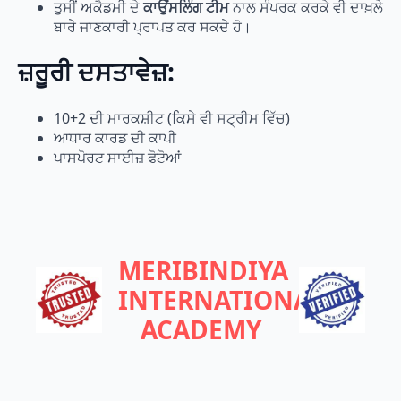
ਤੁਸੀਂ ਅਕੈਡਮੀ ਦੇ
ਕਾਉਂਸਲਿੰਗ ਟੀਮ
ਨਾਲ ਸੰਪਰਕ ਕਰਕੇ ਵੀ ਦਾਖ਼ਲੇ
ਬਾਰੇ ਜਾਣਕਾਰੀ ਪ੍ਰਾਪਤ ਕਰ ਸਕਦੇ ਹੋ।
ਜ਼ਰੂਰੀ ਦਸਤਾਵੇਜ਼:
10+2 ਦੀ ਮਾਰਕਸ਼ੀਟ (ਕਿਸੇ ਵੀ ਸਟ੍ਰੀਮ ਵਿੱਚ)
ਆਧਾਰ ਕਾਰਡ ਦੀ ਕਾਪੀ
ਪਾਸਪੋਰਟ ਸਾਈਜ਼ ਫੋਟੋਆਂ
MERIBINDIYA
INTERNATIONAL
ACADEMY