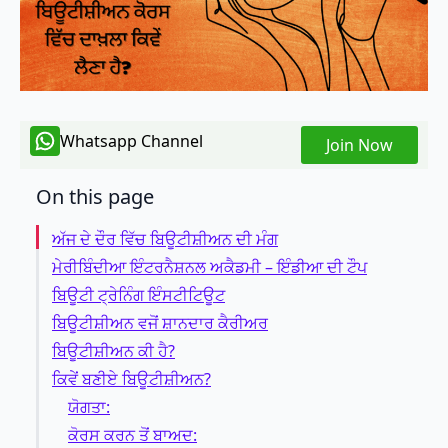
Whatsapp Channel
Join Now
On this page
ਅੱਜ ਦੇ ਦੌਰ ਵਿੱਚ ਬਿਊਟੀਸ਼ੀਅਨ ਦੀ ਮੰਗ
ਮੇਰੀਬਿੰਦੀਆ ਇੰਟਰਨੈਸ਼ਨਲ ਅਕੈਡਮੀ – ਇੰਡੀਆ ਦੀ ਟੌਪ
ਬਿਊਟੀ ਟ੍ਰੇਨਿੰਗ ਇੰਸਟੀਟਿਊਟ
ਬਿਊਟੀਸ਼ੀਅਨ ਵਜੋਂ ਸ਼ਾਨਦਾਰ ਕੈਰੀਅਰ
ਬਿਊਟੀਸ਼ੀਅਨ ਕੀ ਹੈ?
ਕਿਵੇਂ ਬਣੀਏ ਬਿਊਟੀਸ਼ੀਅਨ?
ਯੋਗਤਾ:
ਕੋਰਸ ਕਰਨ ਤੋਂ ਬਾਅਦ: