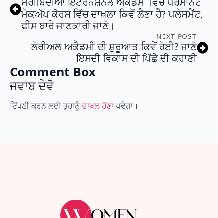
ਮੇਰੀਬਿੰਦੀਆ ਇੰਟਰਨੈਸ਼ਨਲ ਅਕੈਡਮੀ ਵਿੱਚ ਪਰਮਾਨੈਂਟ
ਮੇਕਅੱਪ ਕੋਰਸ ਵਿੱਚ ਦਾਖ਼ਲਾ ਕਿਵੇਂ ਲੈਣਾ ਹੈ? ਪਲੇਸਮੈਂਟ,
ਫੀਸ ਬਾਰੇ ਜਾਣਕਾਰੀ ਜਾਣੋ।
NEXT POST
ਲੋਰੀਅਲ ਅਕੈਡਮੀ ਦੀ ਸ਼ੁਰੂਆਤ ਕਿਵੇਂ ਹੋਈ? ਜਾਣੋ
ਇਸਦੀ ਵਿਕਾਸ ਦੀ ਪਿੱਛੇ ਦੀ ਕਹਾਣੀ
Comment Box
ਜਵਾਬ ਦੇਵੋ
ਟਿੱਪਣੀ ਕਰਨ ਲਈ ਤੁਹਾਨੂੰ
ਦਾਖਲ ਹੋਣਾ
ਪਵੇਗਾ।