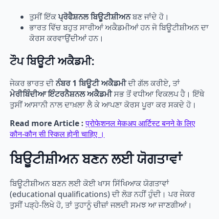
ਤੁਸੀਂ ਇੱਕ
ਪ੍ਰੋਫੈਸ਼ਨਲ ਬਿਊਟੀਸ਼ੀਅਨ
ਬਣ ਜਾਂਦੇ ਹੋ।
ਭਾਰਤ ਵਿੱਚ ਬਹੁਤ ਸਾਰੀਆਂ ਅਕੈਡਮੀਆਂ ਹਨ ਜੋ ਬਿਊਟੀਸ਼ੀਅਨ ਦਾ
ਕੋਰਸ ਕਰਵਾਉਂਦੀਆਂ ਹਨ।
ਟੌਪ ਬਿਊਟੀ ਅਕੈਡਮੀ:
ਜੇਕਰ ਭਾਰਤ ਦੀ
ਨੰਬਰ 1 ਬਿਊਟੀ ਅਕੈਡਮੀ
ਦੀ ਗੱਲ ਕਰੀਏ, ਤਾਂ
ਮੇਰੀਬਿੰਦੀਆ ਇੰਟਰਨੈਸ਼ਨਲ ਅਕੈਡਮੀ
ਸਭ ਤੋਂ ਵਧੀਆ ਵਿਕਲਪ ਹੈ। ਇੱਥੇ
ਤੁਸੀਂ ਆਸਾਨੀ ਨਾਲ ਦਾਖ਼ਲਾ ਲੈ ਕੇ ਆਪਣਾ ਕੋਰਸ ਪੂਰਾ ਕਰ ਸਕਦੇ ਹੋ।
Read more Article :
प्रोफेशनल मेकअप आर्टिस्ट बनने के लिए
कौन-कौन सी स्किल होनी चाहिए ।
ਬਿਊਟੀਸ਼ੀਅਨ ਬਣਨ ਲਈ ਯੋਗਤਾਵਾਂ
ਬਿਊਟੀਸ਼ੀਅਨ ਬਣਨ ਲਈ ਕੋਈ ਖਾਸ ਸਿੱਖਿਆਕ ਯੋਗਤਾਵਾਂ
(educational qualifications) ਦੀ ਲੋੜ ਨਹੀਂ ਹੁੰਦੀ। ਪਰ ਜੇਕਰ
ਤੁਸੀਂ ਪੜ੍ਹੇ-ਲਿਖੇ ਹੋ, ਤਾਂ ਤੁਹਾਨੂੰ ਚੀਜ਼ਾਂ ਜਲਦੀ ਸਮਝ ਆ ਜਾਣਗੀਆਂ।