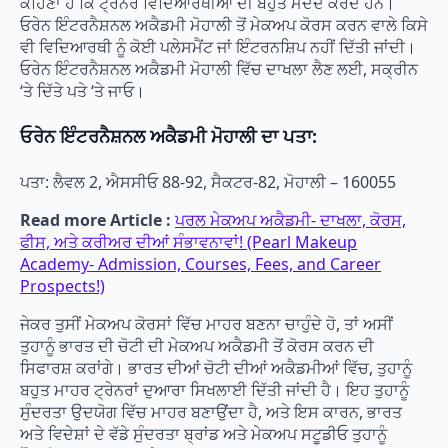
ਕਹਿਣਾ ਹੈ ਕਿ ਟ੍ਰੇਨਰ ਵਿਦਿਆਰਥੀਆਂ ਦੀ ਬਹੁਤ ਮਦਦ ਕਰਦੇ ਹਨ।
ਓਰੇਨ ਇੰਟਰਨੈਸ਼ਨਲ ਅਕੈਡਮੀ ਮੋਹਾਲੀ ਤੋਂ ਮੇਕਅਪ ਕੋਰਸ ਕਰਨ ਵਾਲੇ ਕਿਸੇ
ਵੀ ਵਿਦਿਆਰਥੀ ਨੂੰ ਕੋਈ ਪਲੇਸਮੈਂਟ ਜਾਂ ਇੰਟਰਨਸ਼ਿਪ ਨਹੀਂ ਦਿੱਤੀ ਜਾਂਦੀ।
ਓਰੇਨ ਇੰਟਰਨੈਸ਼ਨਲ ਅਕੈਡਮੀ ਮੋਹਾਲੀ ਵਿੱਚ ਦਾਖਲਾ ਲੈਣ ਲਈ, ਸਕ੍ਰੀਨ
‘ਤੇ ਦਿੱਤੇ ਪਤੇ ‘ਤੇ ਜਾਓ।
ਓਰੇਨ ਇੰਟਰਨੈਸ਼ਨਲ ਅਕੈਡਮੀ ਮੋਹਾਲੀ ਦਾ ਪਤਾ:
ਪਤਾ: ਲੈਵਲ 2, ਐਸਸੀਓ 88-92, ਸੈਕਟਰ-82, ਮੋਹਾਲੀ – 160055
Read more Article :
ਪਰਲ ਮੇਕਅਪ ਅਕੈਡਮੀ- ਦਾਖਲਾ, ਕੋਰਸ,
ਫੀਸ, ਅਤੇ ਕਰੀਅਰ ਦੀਆਂ ਸੰਭਾਵਨਾਵਾਂ! (Pearl Makeup
Academy- Admission, Courses, Fees, and Career
Prospects!)
ਜੇਕਰ ਤੁਸੀਂ ਮੇਕਅਪ ਕੋਰਸਾਂ ਵਿੱਚ ਮਾਹਰ ਬਣਨਾ ਚਾਹੁੰਦੇ ਹੋ, ਤਾਂ ਅਸੀਂ
ਤੁਹਾਨੂੰ ਭਾਰਤ ਦੀ ਚੋਟੀ ਦੀ ਮੇਕਅਪ ਅਕੈਡਮੀ ਤੋਂ ਕੋਰਸ ਕਰਨ ਦੀ
ਸਿਫਾਰਸ਼ ਕਰਾਂਗੇ। ਭਾਰਤ ਦੀਆਂ ਚੋਟੀ ਦੀਆਂ ਅਕੈਡਮੀਆਂ ਵਿੱਚ, ਤੁਹਾਨੂੰ
ਬਹੁਤ ਮਾਹਰ ਟ੍ਰੇਨਰਾਂ ਦੁਆਰਾ ਸਿਖਲਾਈ ਦਿੱਤੀ ਜਾਂਦੀ ਹੈ। ਇਹ ਤੁਹਾਨੂੰ
ਸੁੰਦਰਤਾ ਉਦਯੋਗ ਵਿੱਚ ਮਾਹਰ ਬਣਾਉਂਦਾ ਹੈ, ਅਤੇ ਇਸ ਕਾਰਨ, ਭਾਰਤ
ਅਤੇ ਵਿਦੇਸ਼ਾਂ ਦੇ ਵੱਡੇ ਸੁੰਦਰਤਾ ਬ੍ਰਾਂਡ ਅਤੇ ਮੇਕਅਪ ਸਟੂਡੀਓ ਤੁਹਾਨੂੰ