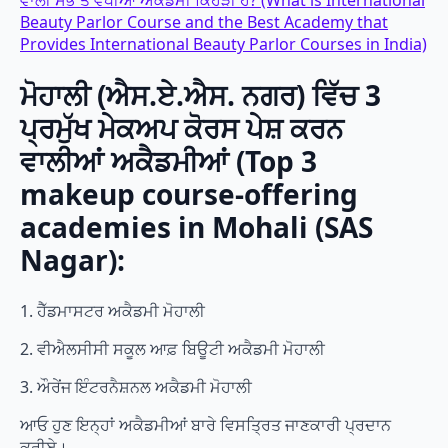
ਵਾਲੀ ਸਭ ਤੋਂ ਵਧੀਆ ਅਕੈਡਮੀ ਕਿਹੜੀ ਹੈ? (What is International
Beauty Parlor Course and the Best Academy that
Provides International Beauty Parlor Courses in India)
ਮੋਹਾਲੀ (ਐਸ.ਏ.ਐਸ. ਨਗਰ) ਵਿੱਚ 3
ਪ੍ਰਮੁੱਖ ਮੇਕਅਪ ਕੋਰਸ ਪੇਸ਼ ਕਰਨ
ਵਾਲੀਆਂ ਅਕੈਡਮੀਆਂ (Top 3
makeup course-offering
academies in Mohali (SAS
Nagar):
1. ਹੈੱਡਮਾਸਟਰ ਅਕੈਡਮੀ ਮੋਹਾਲੀ
2. ਵੀਐਲਸੀਸੀ ਸਕੂਲ ਆਫ਼ ਬਿਊਟੀ ਅਕੈਡਮੀ ਮੋਹਾਲੀ
3. ਔਰੇਂਜ ਇੰਟਰਨੈਸ਼ਨਲ ਅਕੈਡਮੀ ਮੋਹਾਲੀ
ਆਓ ਹੁਣ ਇਨ੍ਹਾਂ ਅਕੈਡਮੀਆਂ ਬਾਰੇ ਵਿਸਤ੍ਰਿਤ ਜਾਣਕਾਰੀ ਪ੍ਰਦਾਨ
ਕਰੀਏ।