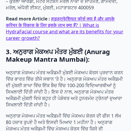
– ਕੁਰਲਾ ਆਰਡੀ, ਮੈਟਰੋ ਸਟੇਸ਼ਨ ਮਰੋਲ ਨਾਕਾ ਦੇ ਸਾਹਮਣੇ, ਗਾਮਦੇਵੀ,
ਮਰੋਲ, ਅੰਧੇਰੀ ਈਸਟ, ਮੁੰਬਈ, ਮਹਾਰਾਸ਼ਟਰ 400059
Read more Article :
हाइड्राफेशियल कोर्स क्या है और आपके
करियर के विकास के लिए इसके लाभ क्या हैं? | What is
HydraFacial course and what are its benefits for your
career growth?
3. ਅਨੁਰਾਗ ਮੇਕਅਪ ਮੰਤਰ ਮੁੰਬਈ (Anurag
Makeup Mantra Mumbai):
ਅਨੁਰਾਗ ਮੇਕਅਪ ਮੰਤਰ ਅਕੈਡਮੀ ਮੁੰਬਈ ਮੇਕਅਪ ਕੋਰਸ ਪ੍ਰਦਾਨ ਕਰਨ
ਵਿੱਚ ਭਾਰਤ ਵਿੱਚ ਤੀਜੇ ਸਥਾਨ ‘ਤੇ ਹੈ। ਅਨੁਰਾਗ ਮੇਕਅਪ ਮੰਤਰ ਅਕੈਡਮੀ
ਦੀ ਮੁੰਬਈ ਸ਼ਾਖਾ ਵਿੱਚ ਇੱਕ ਬੈਚ ਵਿੱਚ 100-200 ਵਿਦਿਆਰਥੀਆਂ ਨੂੰ
ਸਿਖਲਾਈ ਦਿੱਤੀ ਜਾਂਦੀ ਹੈ। ਇਸ ਦੇ ਨਾਲ, ਅਨੁਰਾਗ ਮੇਕਅਪ ਮੰਤਰ
ਅਕੈਡਮੀ ਮੁੰਬਈ ਵਿਖੇ ਬਹੁਤ ਹੀ ਪੇਸ਼ੇਵਰ ਅਤੇ ਹੁਨਰਮੰਦ ਟ੍ਰੇਨਰਾਂ ਦੁਆਰਾ
ਸਿਖਲਾਈ ਦਿੱਤੀ ਜਾਂਦੀ ਹੈ।
ਅਨੁਰਾਗ ਮੇਕਅਪ ਮੰਤਰ ਅਕੈਡਮੀ ਵਿੱਚ ਮੇਕਅਪ ਕੋਰਸ ਦੀ ਫੀਸ 1 ਲੱਖ
80 ਹਜ਼ਾਰ ਰੁਪਏ ਹੈ ਅਤੇ ਇਸਦੀ ਮਿਆਦ 1 ਮਹੀਨਾ ਹੈ। ਅਨੁਰਾਗ
ਮੇਕਅਪ ਮੰਤਰ ਅਕੈਡਮੀ ਵਿੱਚ ਮੇਕਅਪ ਕੋਰਸ ਵਿੱਚ ਕਿਸੇ ਵੀ