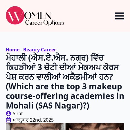
Home
-
Beauty Career
ਮੋਹਾਲੀ (ਐਸ.ਏ.ਐਸ. ਨਗਰ) ਵਿੱਚ
ਕਿਹੜੀਆਂ 3 ਚੋਟੀ ਦੀਆਂ ਮੇਕਅਪ ਕੋਰਸ
ਪੇਸ਼ ਕਰਨ ਵਾਲੀਆਂ ਅਕੈਡਮੀਆਂ ਹਨ?
(Which are the top 3 makeup
course-offering academies in
Mohali (SAS Nagar)?)
Sirat
ਅਕਤੂਬਰ 22nd, 2025