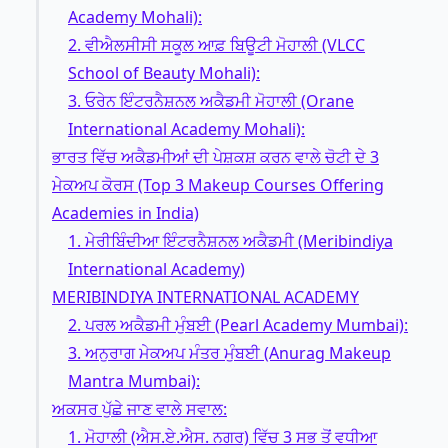
Academy Mohali):
2. ਵੀਐਲਸੀਸੀ ਸਕੂਲ ਆਫ਼ ਬਿਊਟੀ ਮੋਹਾਲੀ (VLCC
School of Beauty Mohali):
3. ਓਰੇਨ ਇੰਟਰਨੈਸ਼ਨਲ ਅਕੈਡਮੀ ਮੋਹਾਲੀ (Orane
International Academy Mohali):
ਭਾਰਤ ਵਿੱਚ ਅਕੈਡਮੀਆਂ ਦੀ ਪੇਸ਼ਕਸ਼ ਕਰਨ ਵਾਲੇ ਚੋਟੀ ਦੇ 3
ਮੇਕਅਪ ਕੋਰਸ (Top 3 Makeup Courses Offering
Academies in India)
1. ਮੇਰੀਬਿੰਦੀਆ ਇੰਟਰਨੈਸ਼ਨਲ ਅਕੈਡਮੀ (Meribindiya
International Academy)
MERIBINDIYA INTERNATIONAL ACADEMY
2. ਪਰਲ ਅਕੈਡਮੀ ਮੁੰਬਈ (Pearl Academy Mumbai):
3. ਅਨੁਰਾਗ ਮੇਕਅਪ ਮੰਤਰ ਮੁੰਬਈ (Anurag Makeup
Mantra Mumbai):
ਅਕਸਰ ਪੁੱਛੇ ਜਾਣ ਵਾਲੇ ਸਵਾਲ:
1. ਮੋਹਾਲੀ (ਐਸ.ਏ.ਐਸ. ਨਗਰ) ਵਿੱਚ 3 ਸਭ ਤੋਂ ਵਧੀਆ