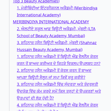
Top 3 Beauty Academies)
1. ਮੇਰੀਬਿੰਦੀਆ ਇੰਟਰਨੈਸ਼ਨਲ ਅਕੈਡਮੀ (Meribindiya
International Academy)
MERIBINDIYA INTERNATIONAL ACADEMY
2. ਐਲਟੀਏ ਸਕੂਲ ਆਫ਼ ਬਿਊਟੀ ਅਕੈਡਮੀ, ਮੁੰਬਈ (LTA
School of Beauty Academy, Mumbai)
3. ਸ਼ਹਿਨਾਜ਼ ਹੁਸੈਨ ਬਿਊਟੀ ਅਕੈਡਮੀ, ਮੁੰਬਈ (Shahnaz
Hussain Beauty Academy, Mumbai)
1. ਸ਼ਹਿਨਾਜ਼ ਹੁਸੈਨ ਅਕੈਡਮੀ ਤੋਂ ਬਿਊਟੀ ਐਂਡ ਵੈਲਨੈੱਸ ਕੋਰਸ
ਕਰਨ ਤੋਂ ਬਾਅਦ ਕਰੀਅਰ ਦੇ ਕਿਹੜੇ ਵਿਕਲਪ ਉਪਲਬਧ ਹਨ?
2. ਸ਼ਹਿਨਾਜ਼ ਹੁਸੈਨ ਅਕੈਡਮੀ ਤੋਂ ਕੋਰਸ ਕਰਨ ਤੋਂ ਬਾਅਦ
ਆਪਣਾ ਬਿਊਟੀ ਸੈਲੂਨ ਜਾਂ ਸਪਾ ਕਿਵੇਂ ਸ਼ੁਰੂ ਕਰੀਏ?
3. ਸ਼ਹਿਨਾਜ਼ ਹੁਸੈਨ ਅਕੈਡਮੀ ਵਿੱਚ ਸੁੰਦਰਤਾ ਅਤੇ ਤੰਦਰੁਸਤੀ
ਉਦਯੋਗ ਵਿੱਚ ਕੰਮ ਕਰਦੇ ਸਮੇਂ ਕਿਸ ਤਰ੍ਹਾਂ ਦੇ ਉਪਕਰਣਾਂ ਅਤੇ
ਉਤਪਾਦਾਂ ਦੀ ਲੋੜ ਹੁੰਦੀ ਹੈ?
4. ਸ਼ਹਿਨਾਜ਼ ਹੁਸੈਨ ਅਕੈਡਮੀ ਤੋਂ ਬਿਊਟੀ ਐਂਡ ਵੈਲਨੈੱਸ ਕੋਰਸ