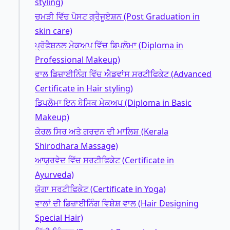
styling)
ਚਮੜੀ ਵਿੱਚ ਪੋਸਟ ਗ੍ਰੈਜੂਏਸ਼ਨ (Post Graduation in
skin care)
ਪ੍ਰੋਫੈਸ਼ਨਲ ਮੇਕਅਪ ਵਿੱਚ ਡਿਪਲੋਮਾ (Diploma in
Professional Makeup)
ਵਾਲ ਡਿਜ਼ਾਈਨਿੰਗ ਵਿੱਚ ਐਡਵਾਂਸ ਸਰਟੀਫਿਕੇਟ (Advanced
Certificate in Hair styling)
ਡਿਪਲੋਮਾ ਇਨ ਬੇਸਿਕ ਮੇਕਅਪ (Diploma in Basic
Makeup)
ਕੇਰਲ ਸਿਰ ਅਤੇ ਗਰਦਨ ਦੀ ਮਾਲਿਸ਼ (Kerala
Shirodhara Massage)
ਆਯੁਰਵੇਦ ਵਿੱਚ ਸਰਟੀਫਿਕੇਟ (Certificate in
Ayurveda)
ਯੋਗਾ ਸਰਟੀਫਿਕੇਟ (Certificate in Yoga)
ਵਾਲਾਂ ਦੀ ਡਿਜ਼ਾਈਨਿੰਗ ਵਿਸ਼ੇਸ਼ ਵਾਲ (Hair Designing
Special Hair)