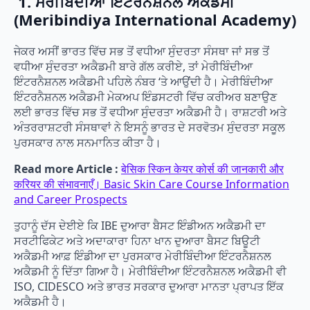
1. ਮੇਰੀਬਿੰਦੀਆ ਇੰਟਰਨੈਸ਼ਨਲ ਅਕੈਡਮੀ
(Meribindiya International Academy)
ਜੇਕਰ ਅਸੀਂ ਭਾਰਤ ਵਿੱਚ ਸਭ ਤੋਂ ਵਧੀਆ ਸੁੰਦਰਤਾ ਸੰਸਥਾ ਜਾਂ ਸਭ ਤੋਂ
ਵਧੀਆ ਸੁੰਦਰਤਾ ਅਕੈਡਮੀ ਬਾਰੇ ਗੱਲ ਕਰੀਏ, ਤਾਂ ਮੇਰੀਬਿੰਦੀਆ
ਇੰਟਰਨੈਸ਼ਨਲ ਅਕੈਡਮੀ ਪਹਿਲੇ ਨੰਬਰ ‘ਤੇ ਆਉਂਦੀ ਹੈ। ਮੇਰੀਬਿੰਦੀਆ
ਇੰਟਰਨੈਸ਼ਨਲ ਅਕੈਡਮੀ ਮੇਕਅਪ ਇੰਡਸਟਰੀ ਵਿੱਚ ਕਰੀਅਰ ਬਣਾਉਣ
ਲਈ ਭਾਰਤ ਵਿੱਚ ਸਭ ਤੋਂ ਵਧੀਆ ਸੁੰਦਰਤਾ ਅਕੈਡਮੀ ਹੈ। ਰਾਸ਼ਟਰੀ ਅਤੇ
ਅੰਤਰਰਾਸ਼ਟਰੀ ਸੰਸਥਾਵਾਂ ਨੇ ਇਸਨੂੰ ਭਾਰਤ ਦੇ ਸਰਵੋਤਮ ਸੁੰਦਰਤਾ ਸਕੂਲ
ਪੁਰਸਕਾਰ ਨਾਲ ਸਨਮਾਨਿਤ ਕੀਤਾ ਹੈ।
Read more Article :
बेसिक स्किन केयर कोर्स की जानकारी और
करियर की संभावनाएँ। Basic Skin Care Course Information
and Career Prospects
ਤੁਹਾਨੂੰ ਦੱਸ ਦੇਈਏ ਕਿ IBE ਦੁਆਰਾ ਬੈਸਟ ਇੰਡੀਅਨ ਅਕੈਡਮੀ ਦਾ
ਸਰਟੀਫਿਕੇਟ ਅਤੇ ਅਦਾਕਾਰਾ ਹਿਨਾ ਖਾਨ ਦੁਆਰਾ ਬੈਸਟ ਬਿਊਟੀ
ਅਕੈਡਮੀ ਆਫ਼ ਇੰਡੀਆ ਦਾ ਪੁਰਸਕਾਰ ਮੇਰੀਬਿੰਦੀਆ ਇੰਟਰਨੈਸ਼ਨਲ
ਅਕੈਡਮੀ ਨੂੰ ਦਿੱਤਾ ਗਿਆ ਹੈ। ਮੇਰੀਬਿੰਦੀਆ ਇੰਟਰਨੈਸ਼ਨਲ ਅਕੈਡਮੀ ਵੀ
ISO, CIDESCO ਅਤੇ ਭਾਰਤ ਸਰਕਾਰ ਦੁਆਰਾ ਮਾਨਤਾ ਪ੍ਰਾਪਤ ਇੱਕ
ਅਕੈਡਮੀ ਹੈ।