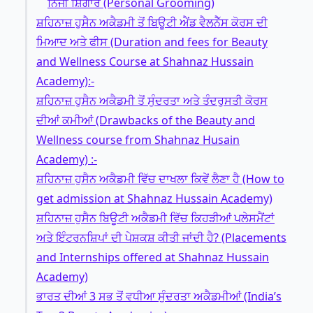
ਨਿੱਜੀ ਸ਼ਿੰਗਾਰ (Personal Grooming)
ਸ਼ਹਿਨਾਜ਼ ਹੁਸੈਨ ਅਕੈਡਮੀ ਤੋਂ ਬਿਊਟੀ ਐਂਡ ਵੈਲਨੈੱਸ ਕੋਰਸ ਦੀ
ਮਿਆਦ ਅਤੇ ਫੀਸ (Duration and fees for Beauty
and Wellness Course at Shahnaz Hussain
Academy):-
ਸ਼ਹਿਨਾਜ਼ ਹੁਸੈਨ ਅਕੈਡਮੀ ਤੋਂ ਸੁੰਦਰਤਾ ਅਤੇ ਤੰਦਰੁਸਤੀ ਕੋਰਸ
ਦੀਆਂ ਕਮੀਆਂ (Drawbacks of the Beauty and
Wellness course from Shahnaz Husain
Academy) :-
ਸ਼ਹਿਨਾਜ਼ ਹੁਸੈਨ ਅਕੈਡਮੀ ਵਿੱਚ ਦਾਖਲਾ ਕਿਵੇਂ ਲੈਣਾ ਹੈ (How to
get admission at Shahnaz Hussain Academy)
ਸ਼ਹਿਨਾਜ਼ ਹੁਸੈਨ ਬਿਊਟੀ ਅਕੈਡਮੀ ਵਿੱਚ ਕਿਹੜੀਆਂ ਪਲੇਸਮੈਂਟਾਂ
ਅਤੇ ਇੰਟਰਨਸ਼ਿਪਾਂ ਦੀ ਪੇਸ਼ਕਸ਼ ਕੀਤੀ ਜਾਂਦੀ ਹੈ? (Placements
and Internships offered at Shahnaz Hussain
Academy)
ਭਾਰਤ ਦੀਆਂ 3 ਸਭ ਤੋਂ ਵਧੀਆ ਸੁੰਦਰਤਾ ਅਕੈਡਮੀਆਂ (India’s