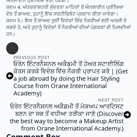
ਔਨਲਾਈਨ ਪ੍ਰੀਖਿਆ ਦੇਣੀ ਪਵੇਗੀ।
ਕਦਮ 4. ਅੰਤਰਰਾਸ਼ਟਰੀ ਸੁੰਦਰਤਾ ਮਾਹਿਰਾਂ ਤੋਂ ਔਨਲਾਈਨ ਪ੍ਰੀਖਿਆ
ਦੇਣ ਤੋਂ ਬਾਅਦ, ਤੁਹਾਨੂੰ ਇੱਕ ਸਰਟੀਫਿਕੇਟ ਪ੍ਰਦਾਨ ਕੀਤਾ ਜਾਵੇਗਾ।
ਕਦਮ 5। ਇਸ ਤੋਂ ਬਾਅਦ ਤੁਸੀਂ ਵਿਦੇਸ਼ਾਂ ਵਿੱਚ ਨੌਕਰੀਆਂ ਲਈ ਅਰਜ਼ੀ ਦੇ
ਸਕਦੇ ਹੋ, ਅਤੇ ਤੁਹਾਨੂੰ ਵਿਦੇਸ਼ਾਂ ਤੋਂ ਨੌਕਰੀਆਂ ਦੀਆਂ ਪੇਸ਼ਕਸ਼ਾਂ ਵੀ ਮਿਲਦੀਆਂ
ਹਨ।
PREVIOUS POST
ਓਰੇਨ ਇੰਟਰਨੈਸ਼ਨਲ ਅਕੈਡਮੀ ਤੋਂ ਹੇਅਰ ਸਟਾਈਲਿੰਗ
ਕੋਰਸ ਕਰਕੇ ਵਿਦੇਸ਼ ਵਿੱਚ ਨੌਕਰੀ ਪ੍ਰਾਪਤ ਕਰੋ | (Get
a job abroad by doing the Hair Styling
Course from Orane International
Academy)
NEXT POST
ਓਰੇਨ ਇੰਟਰਨੈਸ਼ਨਲ ਅਕੈਡਮੀ ਤੋਂ ਮੇਕਅਪ ਆਰਟਿਸਟ
ਬਣਨ ਦਾ ਸਭ ਤੋਂ ਵਧੀਆ ਤਰੀਕਾ ਜਾਣੋ (Discover
the best way to become a Makeup Artist
from Orane International Academy.)
Comment Box