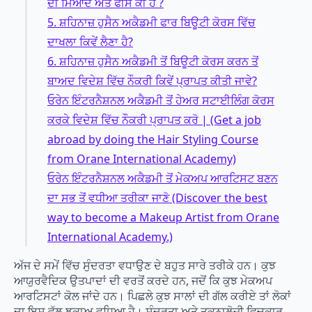
ਦੀ ਮਿਆਦ ਅਤੇ ਫੀਸ ਕੀ ਹੈ ?
5. ਸ਼ਹਿਨਾਜ਼ ਹੁਸੈਨ ਅਕੈਡਮੀ ਫਾਰ ਬਿਊਟੀ ਕੋਰਸ ਵਿੱਚ
ਦਾਖਲਾ ਕਿਵੇਂ ਲੈਣਾ ਹੈ?
6. ਸ਼ਹਿਨਾਜ਼ ਹੁਸੈਨ ਅਕੈਡਮੀ ਤੋਂ ਬਿਊਟੀ ਕੋਰਸ ਕਰਨ ਤੋਂ
ਬਾਅਦ ਵਿਦੇਸ਼ ਵਿੱਚ ਨੌਕਰੀ ਕਿਵੇਂ ਪ੍ਰਾਪਤ ਕੀਤੀ ਜਾਵੇ?
ਓਰੇਨ ਇੰਟਰਨੈਸ਼ਨਲ ਅਕੈਡਮੀ ਤੋਂ ਹੇਅਰ ਸਟਾਈਲਿੰਗ ਕੋਰਸ
ਕਰਕੇ ਵਿਦੇਸ਼ ਵਿੱਚ ਨੌਕਰੀ ਪ੍ਰਾਪਤ ਕਰੋ | (Get a job
abroad by doing the Hair Styling Course
from Orane International Academy)
ਓਰੇਨ ਇੰਟਰਨੈਸ਼ਨਲ ਅਕੈਡਮੀ ਤੋਂ ਮੇਕਅਪ ਆਰਟਿਸਟ ਬਣਨ
ਦਾ ਸਭ ਤੋਂ ਵਧੀਆ ਤਰੀਕਾ ਜਾਣੋ (Discover the best
way to become a Makeup Artist from Orane
International Academy.)
ਅੱਜ ਦੇ ਸਮੇਂ ਵਿੱਚ ਸੁੰਦਰਤਾ ਵਧਾਉਣ ਦੇ ਬਹੁਤ ਸਾਰੇ ਤਰੀਕੇ ਹਨ। ਕੁਝ
ਆਯੁਰਵੈਦਿਕ ਉਤਪਾਦਾਂ ਦੀ ਵਰਤੋਂ ਕਰਦੇ ਹਨ, ਜਦੋਂ ਕਿ ਕੁਝ ਮੇਕਅਪ
ਆਰਟਿਸਟਾਂ ਕੋਲ ਜਾਂਦੇ ਹਨ। ਪਿਛਲੇ ਕੁਝ ਸਾਲਾਂ ਦੀ ਗੱਲ ਕਰੀਏ ਤਾਂ ਲੋਕਾਂ
ਦਾ ਇਸ ਵੱਲ ਝੁਕਾਅ ਵਧਿਆ ਹੈ। ਸੁੰਦਰਤਾ ਅਤੇ ਤਕਨਾਲੋਜੀ ਵਿਚਕਾਰ