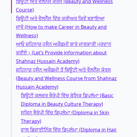
ਬਿਊਟੀ ਅਤੇ ਵੈਲਨੈੱਸ ਕੋਰਸ (Beauty and Wellness
Course)
ਬਿਊਟੀ ਅਤੇ ਵੈਲਨੈੱਸ ਵਿੱਚ ਕਰੀਅਰ ਕਿਵੇਂ ਬਣਾਇਆ
ਜਾਵੇ (How to make Career in Beauty and
Wellness)
ਆਓ ਸ਼ਹਿਨਾਜ਼ ਹੁਸੈਨ ਅਕੈਡਮੀ ਬਾਰੇ ਜਾਣਕਾਰੀ ਪ੍ਰਦਾਨ
ਕਰੀਏ। (Let’s Provide information about
Shahnaz Hussain Academy)
ਸ਼ਹਿਨਾਜ਼ ਹੁਸੈਨ ਅਕੈਡਮੀ ਤੋਂ ਬਿਊਟੀ ਅਤੇ ਵੈਲਨੈੱਸ ਕੋਰਸ
(Beauty and Wellness Course from Shahnaz
Hussain Academy)
ਬਿਊਟੀ ਕਲਚਰ ਥੈਰੇਪੀ ਵਿੱਚ ਬੇਸਿਕ ਡਿਪਲੋਮਾ (Basic
Diploma in Beauty Culture Therapy)
ਸਕਿਨ ਥੈਰੇਪੀ ਵਿੱਚ ਡਿਪਲੋਮਾ (Diploma in Skin
Therapy)
ਵਾਲ ਡਿਜ਼ਾਈਨਿੰਗ ਵਿੱਚ ਡਿਪਲੋਮਾ (Diploma in Hair