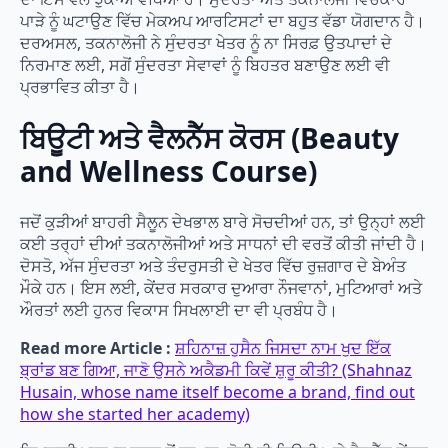
ਪਾੜੇ ਨੂੰ ਘਟਾਉਣ ਵਿੱਚ ਮੇਕਅਪ ਆਰਟਿਸਟਾਂ ਦਾ ਬਹੁਤ ਵੱਡਾ ਯੋਗਦਾਨ ਹੈ।
ਦਰਅਸਲ, ਤਕਨਾਲੋਜੀ ਨੇ ਸੁੰਦਰਤਾ ਖੇਤਰ ਨੂੰ ਨਾ ਸਿਰਫ਼ ਉਤਪਾਦਾਂ ਦੇ
ਨਿਰਮਾਣ ਲਈ, ਸਗੋਂ ਸੁੰਦਰਤਾ ਸੇਵਾਵਾਂ ਨੂੰ ਬਿਹਤਰ ਬਣਾਉਣ ਲਈ ਵੀ
ਪ੍ਰਭਾਵਿਤ ਕੀਤਾ ਹੈ।
ਬਿਊਟੀ ਅਤੇ ਵੈਲਨੈੱਸ ਕੋਰਸ (Beauty
and Wellness Course)
ਜਦੋਂ ਕੁੜੀਆਂ ਬਾਹਰੀ ਸੈਲੂਨ ਦੇਖਭਾਲ ਬਾਰੇ ਸੋਚਦੀਆਂ ਹਨ, ਤਾਂ ਉਨ੍ਹਾਂ ਲਈ
ਕਈ ਤਰ੍ਹਾਂ ਦੀਆਂ ਤਕਨਾਲੋਜੀਆਂ ਅਤੇ ਸਾਧਨਾਂ ਦੀ ਵਰਤੋਂ ਕੀਤੀ ਜਾਂਦੀ ਹੈ।
ਦੋਸਤੋ, ਅੱਜ ਸੁੰਦਰਤਾ ਅਤੇ ਤੰਦਰੁਸਤੀ ਦੇ ਖੇਤਰ ਵਿੱਚ ਰੁਜ਼ਗਾਰ ਦੇ ਬੇਅੰਤ
ਮੌਕੇ ਹਨ। ਇਸ ਲਈ, ਕੇਂਦਰ ਸਰਕਾਰ ਦੁਆਰਾ ਨੌਜਵਾਨਾਂ, ਮੁਟਿਆਰਾਂ ਅਤੇ
ਔਰਤਾਂ ਲਈ ਹੁਨਰ ਵਿਕਾਸ ਸਿਖਲਾਈ ਦਾ ਵੀ ਪ੍ਰਬੰਧ ਹੈ।
Read more Article :
ਸ਼ਹਿਨਾਜ਼ ਹੁਸੈਨ ਜਿਸਦਾ ਨਾਮ ਖੁਦ ਇੱਕ
ਬ੍ਰਾਂਡ ਬਣ ਗਿਆ, ਜਾਣੋ ਉਸਨੇ ਅਕੈਡਮੀ ਕਿਵੇਂ ਸ਼ੁਰੂ ਕੀਤੀ? (Shahnaz
Husain, whose name itself become a brand, find out
how she started her academy)