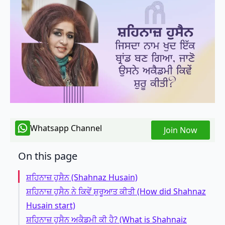
Whatsapp Channel
Join Now
On this page
ਸ਼ਹਿਨਾਜ਼ ਹੁਸੈਨ (Shahnaz Husain)
ਸ਼ਹਿਨਾਜ਼ ਹੁਸੈਨ ਨੇ ਕਿਵੇਂ ਸ਼ੁਰੂਆਤ ਕੀਤੀ (How did Shahnaz
Husain start)
ਸ਼ਹਿਨਾਜ਼ ਹੁਸੈਨ ਅਕੈਡਮੀ ਕੀ ਹੈ? (What is Shahnaiz