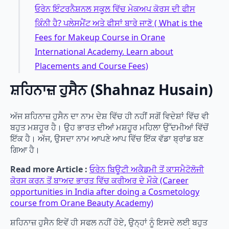
ਓਰੇਨ ਇੰਟਰਨੈਸ਼ਨਲ ਸਕੂਲ ਵਿੱਚ ਮੇਕਅਪ ਕੋਰਸ ਦੀ ਫੀਸ
ਕਿੰਨੀ ਹੈ? ਪਲੇਸਮੈਂਟ ਅਤੇ ਫੀਸਾਂ ਬਾਰੇ ਜਾਣੋ ( What is the
Fees for Makeup Course in Orane
International Academy. Learn about
Placements and Course Fees)
ਸ਼ਹਿਨਾਜ਼ ਹੁਸੈਨ (Shahnaz Husain)
ਅੱਜ ਸ਼ਹਿਨਾਜ਼ ਹੁਸੈਨ ਦਾ ਨਾਮ ਦੇਸ਼ ਵਿੱਚ ਹੀ ਨਹੀਂ ਸਗੋਂ ਵਿਦੇਸ਼ਾਂ ਵਿੱਚ ਵੀ
ਬਹੁਤ ਮਸ਼ਹੂਰ ਹੈ। ਉਹ ਭਾਰਤ ਦੀਆਂ ਮਸ਼ਹੂਰ ਮਹਿਲਾ ਉੱਦਮੀਆਂ ਵਿੱਚੋਂ
ਇੱਕ ਹੈ। ਅੱਜ, ਉਸਦਾ ਨਾਮ ਆਪਣੇ ਆਪ ਵਿੱਚ ਇੱਕ ਵੱਡਾ ਬ੍ਰਾਂਡ ਬਣ
ਗਿਆ ਹੈ।
Read more Article :
ਓਰੇਨ ਬਿਊਟੀ ਅਕੈਡਮੀ ਤੋਂ ਕਾਸਮੈਟੋਲੋਜੀ
ਕੋਰਸ ਕਰਨ ਤੋਂ ਬਾਅਦ ਭਾਰਤ ਵਿੱਚ ਕਰੀਅਰ ਦੇ ਮੌਕੇ (Career
opportunities in India after doing a Cosmetology
course from Orane Beauty Academy)
ਸ਼ਹਿਨਾਜ਼ ਹੁਸੈਨ ਇਵੇਂ ਹੀ ਸਫਲ ਨਹੀਂ ਹੋਏ, ਉਨ੍ਹਾਂ ਨੂੰ ਇਸਦੇ ਲਈ ਬਹੁਤ