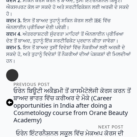
ਕਦਮ 2
. ਸਕਿਨ ਕੋਰਸ ਕਰਨ ਤੋਂ ਬਾਅਦ, ਤੁਸੀਂ ਇੰਟਰਨੈਸ਼ਨਲ ਬਿਊਟੀ
ਐਕਸਪਰਟ ਕੋਲ ਜਾ ਸਕਦੇ ਹੋ ਅਤੇ ਸਰਟੀਫਿਕੇਸ਼ਨ ਲਈ ਅਰਜ਼ੀ ਦੇ ਸਕਦੇ
ਹੋ।
ਕਦਮ 3.
ਇਸ ਤੋਂ ਬਾਅਦ ਤੁਹਾਨੂੰ ਸਕਿਨ ਕੋਰਸ ਲਈ IBE ਵਿੱਚ
ਔਨਲਾਈਨ ਪ੍ਰੀਖਿਆ ਦੇਣੀ ਪਵੇਗੀ।
ਕਦਮ 4
. ਅੰਤਰਰਾਸ਼ਟਰੀ ਸੁੰਦਰਤਾ ਮਾਹਿਰਾਂ ਤੋਂ ਔਨਲਾਈਨ ਪ੍ਰੀਖਿਆ
ਦੇਣ ਤੋਂ ਬਾਅਦ, ਤੁਹਾਨੂੰ ਇੱਕ ਸਰਟੀਫਿਕੇਟ ਪ੍ਰਦਾਨ ਕੀਤਾ ਜਾਵੇਗਾ।
ਕਦਮ 5.
ਇਸ ਤੋਂ ਬਾਅਦ ਤੁਸੀਂ ਵਿਦੇਸ਼ਾਂ ਵਿੱਚ ਨੌਕਰੀਆਂ ਲਈ ਅਰਜ਼ੀ ਦੇ
ਸਕਦੇ ਹੋ, ਅਤੇ ਤੁਹਾਨੂੰ ਵਿਦੇਸ਼ਾਂ ਤੋਂ ਨੌਕਰੀਆਂ ਦੀਆਂ ਪੇਸ਼ਕਸ਼ਾਂ ਵੀ ਮਿਲਦੀਆਂ
ਹਨ।
PREVIOUS POST
ਓਰੇਨ ਬਿਊਟੀ ਅਕੈਡਮੀ ਤੋਂ ਕਾਸਮੈਟੋਲੋਜੀ ਕੋਰਸ ਕਰਨ ਤੋਂ
ਬਾਅਦ ਭਾਰਤ ਵਿੱਚ ਕਰੀਅਰ ਦੇ ਮੌਕੇ (Career
opportunities in India after doing a
Cosmetology course from Orane Beauty
Academy)
NEXT POST
ਓਰੇਨ ਇੰਟਰਨੈਸ਼ਨਲ ਸਕੂਲ ਵਿੱਚ ਮੇਕਅਪ ਕੋਰਸ ਦੀ