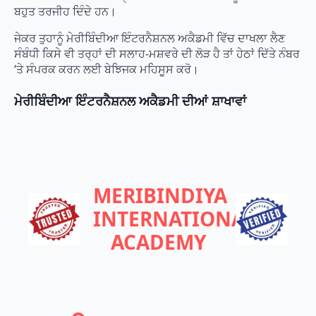
ਬਹੁਤ ਤਰਜੀਹ ਦਿੰਦੇ ਹਨ।
ਜੇਕਰ ਤੁਹਾਨੂੰ ਮੇਰੀਬਿੰਦੀਆ ਇੰਟਰਨੈਸ਼ਨਲ ਅਕੈਡਮੀ ਵਿੱਚ ਦਾਖਲਾ ਲੈਣ
ਸੰਬੰਧੀ ਕਿਸੇ ਵੀ ਤਰ੍ਹਾਂ ਦੀ ਸਲਾਹ-ਮਸ਼ਵਰੇ ਦੀ ਲੋੜ ਹੈ ਤਾਂ ਹੇਠਾਂ ਦਿੱਤੇ ਨੰਬਰ
‘ਤੇ ਸੰਪਰਕ ਕਰਨ ਲਈ ਬੇਝਿਜਕ ਮਹਿਸੂਸ ਕਰੋ।
ਮੇਰੀਬਿੰਦੀਆ ਇੰਟਰਨੈਸ਼ਨਲ ਅਕੈਡਮੀ ਦੀਆਂ ਸ਼ਾਖਾਵਾਂ
MERIBINDIYA
INTERNATIONAL
ACADEMY