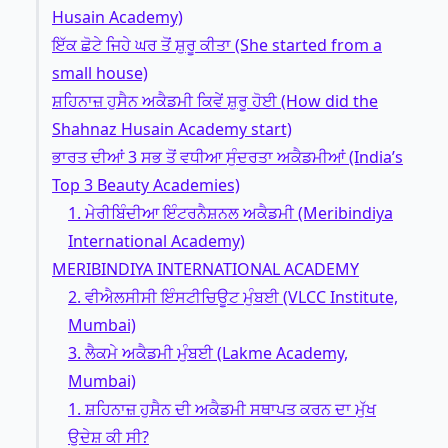
Husain Academy)
ਇੱਕ ਛੋਟੇ ਜਿਹੇ ਘਰ ਤੋਂ ਸ਼ੁਰੂ ਕੀਤਾ (She started from a
small house)
ਸ਼ਹਿਨਾਜ਼ ਹੁਸੈਨ ਅਕੈਡਮੀ ਕਿਵੇਂ ਸ਼ੁਰੂ ਹੋਈ (How did the
Shahnaz Husain Academy start)
ਭਾਰਤ ਦੀਆਂ 3 ਸਭ ਤੋਂ ਵਧੀਆ ਸੁੰਦਰਤਾ ਅਕੈਡਮੀਆਂ (India’s
Top 3 Beauty Academies)
1. ਮੇਰੀਬਿੰਦੀਆ ਇੰਟਰਨੈਸ਼ਨਲ ਅਕੈਡਮੀ (Meribindiya
International Academy)
MERIBINDIYA INTERNATIONAL ACADEMY
2. ਵੀਐਲਸੀਸੀ ਇੰਸਟੀਚਿਊਟ ਮੁੰਬਈ (VLCC Institute,
Mumbai)
3. ਲੈਕਮੇ ਅਕੈਡਮੀ ਮੁੰਬਈ (Lakme Academy,
Mumbai)
1. ਸ਼ਹਿਨਾਜ਼ ਹੁਸੈਨ ਦੀ ਅਕੈਡਮੀ ਸਥਾਪਤ ਕਰਨ ਦਾ ਮੁੱਖ
ਉਦੇਸ਼ ਕੀ ਸੀ?