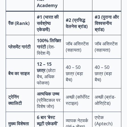
Academy
#1 (भारत की
#3 (पुराना और
#2 (प्रसिद्ध
रैंक (Rank)
सर्वश्रेष्ठ
विश्वसनीय
वेलनेस ब्रांड)
एकेडमी)
ब्रांड)
100% लिखित
जॉब असिस्टेंस
जॉब असिस्टेंस
प्लेसमेंट गारंटी
गारंटी
(देश-
(सहायता)
(सहायता)
विदेश में)
12 – 15
40 – 50
40 – 50
छात्र
(छोटा
बैच का साइज
छात्र (बड़ा
छात्र (बड़ा
बैच, अधिक
बैच)
बैच)
फोकस)
अत्यधिक उच्च
ट्रेनिंग
अच्छी (कॉर्पोरेट
अच्छी (ब्रांड-
(प्रैक्टिकल पर
क्वालिटी
स्टाइल)
ओरिएंटेड)
विशेष जोर)
6 बार ‘बेस्ट
एप्टेक
व्यापक नेटवर्क
मुख्य विशेषता
ब्यूटी एकेडमी’
(Aptech)
(95+ सेंटर)