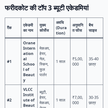
फरीदकोट की टॉप 3 ब्यूटी एकेडमियां
अवधि
एकेडमी
मुख्य
अनुमानि
बैच
रैंक
(Dura
का नाम
कोर्सेज
त फीस
साइज
tion)
Orane
Intern
मेकअप,
ation
हेयर,
al
नेल,
₹5,00,
35-40
#1
1 साल
Schoo
स्किन,
000
छात्र
l of
फुल
Beaut
पार्लर
y
VLCC
ब्यूटी,
Instit
हेयर,
₹7,00,
30-35
#2
ute of
1 साल
मेकअप,
000
छात्र
Beaut
नेल्स