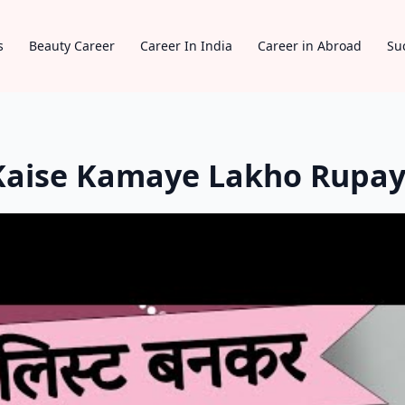
s
Beauty Career
Career In India
Career in Abroad
Su
 Kaise Kamaye Lakho Rupa