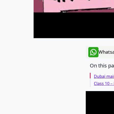
Whatsa
On this p
Dubai mai
Class 10 –