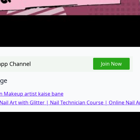
pp Channel
Join Now
age
n Makeup artist kaise bane
 Nail Art with Glitter | Nail Technician Course | Online Nail 