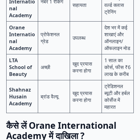
Internatio
नंबर 1 रैंकिंग
सहायता
वर्ल्ड क्लास
nal
ट्रेनिंग
Academy
Orane
देश भर में कई
Internatio
प्रोफेशनल
शाखाएं और
उपलब्ध
nal
ग्रेड
ऑनलाइन/
Academy
ऑफलाइन मोड
LTA
1 साल का
खुद प्रयास
School of
अच्छी
कोर्स, फीस ₹6
करना होगा
Beauty
लाख के करीब
ट्रेडिशनल
Shahnaz
खुद प्रयास
ब्यूटी और हर्बल
Husain
ब्रांड वैल्यू
करना होगा
कोर्सेज में
Academy
महारत
कैसे लें Orane International
Academy
में दाखिला ?