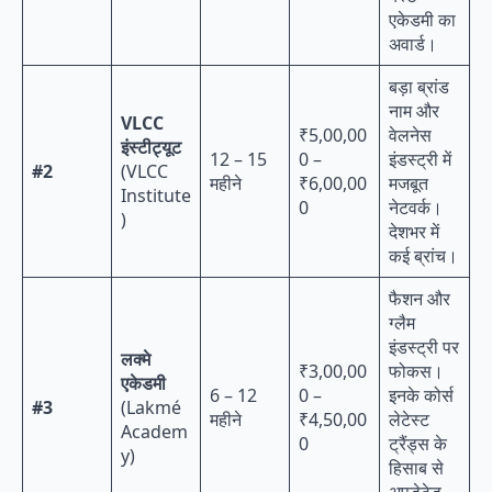
एकेडमी का
अवार्ड।
बड़ा ब्रांड
नाम और
VLCC
₹5,00,00
वेलनेस
इंस्टीट्यूट
12 – 15
0 –
इंडस्ट्री में
#2
(VLCC
महीने
₹6,00,00
मजबूत
Institute
0
नेटवर्क।
)
देशभर में
कई ब्रांच।
फैशन और
ग्लैम
इंडस्ट्री पर
लक्मे
₹3,00,00
फोकस।
एकेडमी
6 – 12
0 –
इनके कोर्स
#3
(Lakmé
महीने
₹4,50,00
लेटेस्ट
Academ
0
ट्रैंड्स के
y)
हिसाब से
अपडेटेड