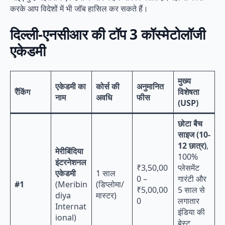
करके आप विदेशों में भी जॉब हासिल कर सकते हैं।
दिल्ली-एनसीआर की टॉप 3 कॉस्मेटोलॉजी
एकेडमी
मुख्य
एकेडमी का
कोर्स की
अनुमानित
रैंकिंग
विशेषता
नाम
अवधि
फीस
(USP)
छोटा बैच
साइज (10-
12 छात्र)
,
मेरीबिंदिया
100%
इंटरनेशनल
₹3,50,00
प्लेसमेंट
एकेडमी
1 साल
0 –
गारंटी और
#1
(Meribin
(डिप्लोमा/
₹5,00,00
5 साल से
diya
मास्टर)
0
लगातार
Internat
इंडिया की
ional)
बेस्ट