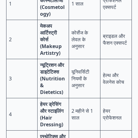
कॉस्मेटोलॉजी
प्रोफेशनल
1
1 साल
(Cosmetol
एक्सपर्ट
ogy)
मेकअप
आर्टिस्ट्री
कोर्सेज के
ब्राइडल और
2
कोर्स
लेवल के
फैशन एक्सपर्ट
(Makeup
अनुसार
Artistry)
न्यूट्रिशन और
डाइटेटिक्स
यूनिवर्सिटी
हेल्थ और
3
(Nutrition
नियमों के
वेलनेस कोच
&
अनुसार
Dietetics)
हेयर ड्रेसिंग
और स्टाइलिंग
2 महीने से 1
हेयर
4
(Hair
साल
प्रोफेशनल
Dressing)
एस्थेटिक्स और