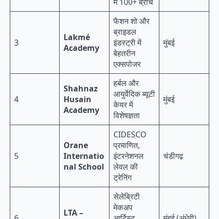
में 100+ ब्रांच
फैशन शो और
ब्राइडल
Lakmé
3
इंडस्ट्री में
मुंबई
Academy
बेहतरीन
एक्सपोजर
हर्बल और
Shahnaz
आयुर्वेदिक ब्यूटी
4
Husain
मुंबई
केयर में
Academy
विशेषज्ञता
CIDESCO
Orane
प्रमाणित,
5
Internatio
इंटरनेशनल
चंडीगढ़
nal School
लेवल की
ट्रेनिंग
सेलेब्रिटी
मेकअप
LTA –
6
आर्टिस्ट
मुंबई (अंधेरी)