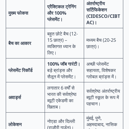
अंतर्राष्ट्रीय
प्रैक्टिकल ट्रेनिंग
सर्टिफिकेशन
मुख्य फोकस
और 100%
(CIDESCO/CIBT
प्लेसमेंट।
AC)।
बहुत छोटे बैच (12-
15 छात्र) –
मध्यम बैच (20-25
बैच का आकार
व्यक्तिगत ध्यान के
छात्र)।
लिए।
100% जॉब गारंटी।
अच्छी प्लेसमेंट
प्लेसमेंट रिकॉर्ड
बड़े ब्रांड्स और
सहायता, विशेषकर
सैलून में प्लेसमेंट।
ग्लोबल ब्रांड्स में।
लगातार 6 वर्षों से
सर्वश्रेष्ठ अंतर्राष्ट्रीय
भारत की सर्वश्रेष्ठ
अवार्ड्स
ब्यूटी स्कूल के रूप में
ब्यूटी एकेडमी का
पहचान।
खिताब।
मुंबई, पुणे,
नोएडा और दिल्ली
लोकेशन
अहमदाबाद, नासिक
(राजौरी गार्डन)।