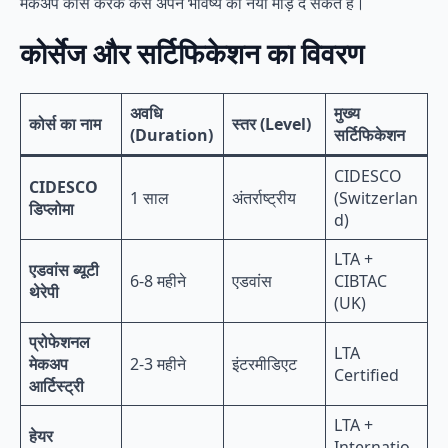
मेकअप कोर्स करके कैसे अपने भविष्य को नया मोड़ दे सकते हैं।
कोर्सेज और सर्टिफिकेशन का विवरण
अवधि
मुख्य
कोर्स का नाम
स्तर (Level)
(Duration)
सर्टिफिकेशन
CIDESCO
CIDESCO
1 साल
अंतर्राष्ट्रीय
(Switzerlan
डिप्लोमा
d)
LTA +
एडवांस ब्यूटी
6-8 महीने
एडवांस
CIBTAC
थेरेपी
(UK)
प्रोफेशनल
LTA
मेकअप
2-3 महीने
इंटरमीडिएट
Certified
आर्टिस्ट्री
LTA +
हेयर
Internatio