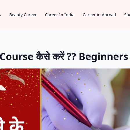
s
Beauty Career
Career In India
Career in Abroad
Su
urse कैसे करें ?? Beginners क